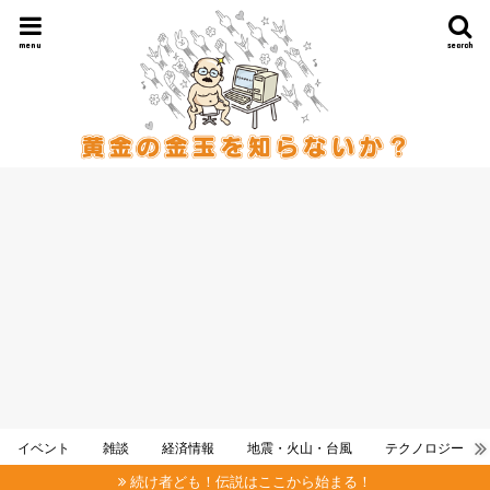
menu
search
イベント
雑談
経済情報
地震・火山・台風
テクノロジー
続け者ども！伝説はここから始まる！