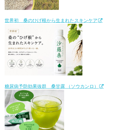
世界初 桑のひげ根から生まれたスキンケア
糖尿病予防効果抜群 桑甘露 （ソウカンロ）