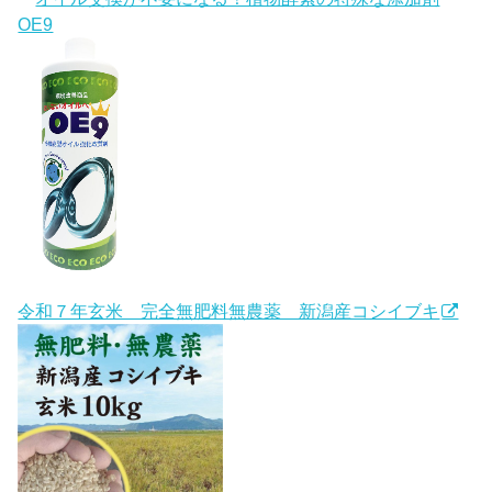
OE9
令和７年玄米 完全無肥料無農薬 新潟産コシイブキ