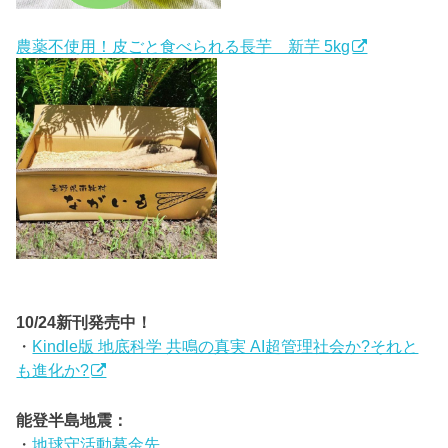
農薬不使用！皮ごと食べられる長芋 新芋 5kg
10/24新刊発売中！
・
Kindle版 地底科学 共鳴の真実 AI超管理社会か?それと
も進化か?
能登半島地震：
・
地球守活動募金先