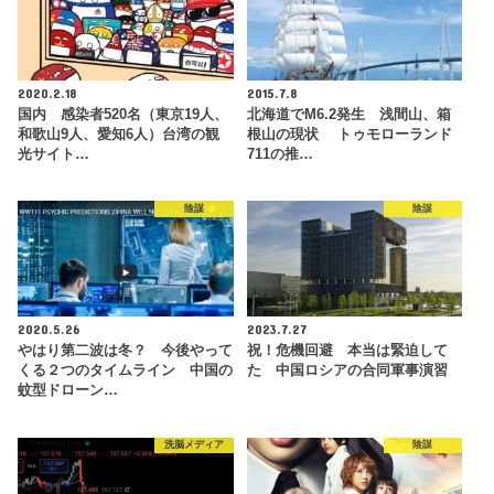
2020.2.18
2015.7.8
国内 感染者520名（東京19人、
北海道でM6.2発生 浅間山、箱
和歌山9人、愛知6人）台湾の観
根山の現状 トゥモローランド
光サイト…
711の推…
陰謀
陰謀
2020.5.26
2023.7.27
やはり第二波は冬？ 今後やって
祝！危機回避 本当は緊迫して
くる２つのタイムライン 中国の
た 中国ロシアの合同軍事演習
蚊型ドローン…
洗脳メディア
陰謀