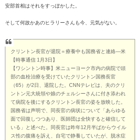
安部首相はそれをすっぽかした。
そして何故かあのヒラリーさんも今、元気がない。
クリントン長官が退院＝療養中も国務省と連絡―米
【時事通信 1月3日】
【ワシントン時事】米ニューヨーク市内の病院で頭
部の血栓治療を受けていたクリントン国務長官
（65）が2日、退院した。CNNテレビは、夫のクリ
ントン元大統領や娘のチェルシーさんに付き添われ
て病院を後にするクリントン長官の姿を放映した。
国務省は声明で、同長官の病状について「あらゆる
面で回復しつつあり、医師団は全快すると確信して
いる」と述べた。同長官は昨年12月半ばからウイル
ス性の腹痛を訴え、自宅で静養していたが、脱水症