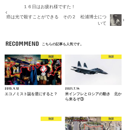
１６日はお疲れ様ですた！
癌は光で殺すことができる その２ 松浦博士につ
いて
RECOMMEND
こちらの記事も人気です。
陰謀
陰謀
2015.9.12
2021.7.14
エコノミスト誌を逆にすると？
米インフレとロシアの動き 北か
ら来るぞ③
陰謀
陰謀