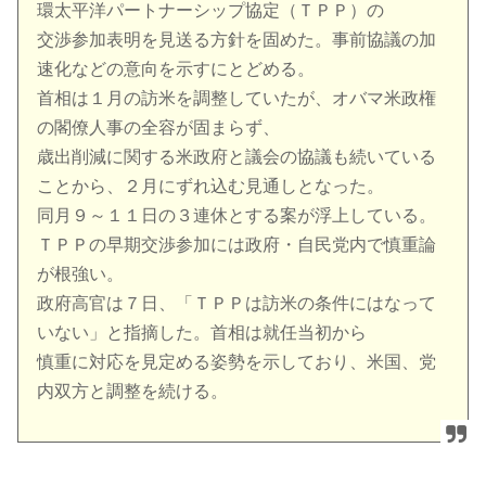
環太平洋パートナーシップ協定（ＴＰＰ）の
交渉参加表明を見送る方針を固めた。事前協議の加
速化などの意向を示すにとどめる。
首相は１月の訪米を調整していたが、オバマ米政権
の閣僚人事の全容が固まらず、
歳出削減に関する米政府と議会の協議も続いている
ことから、２月にずれ込む見通しとなった。
同月９～１１日の３連休とする案が浮上している。
ＴＰＰの早期交渉参加には政府・自民党内で慎重論
が根強い。
政府高官は７日、「ＴＰＰは訪米の条件にはなって
いない」と指摘した。首相は就任当初から
慎重に対応を見定める姿勢を示しており、米国、党
内双方と調整を続ける。