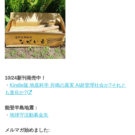
10/24新刊発売中！
・
Kindle版 地底科学 共鳴の真実 AI超管理社会か?それと
も進化か?
能登半島地震：
・
地球守活動募金先
メルマガ始めました: