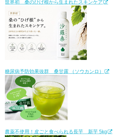
世界初 桑のひげ根から生まれたスキンケア
糖尿病予防効果抜群 桑甘露 （ソウカンロ）
農薬不使用！皮ごと食べられる長芋 新芋 5kg