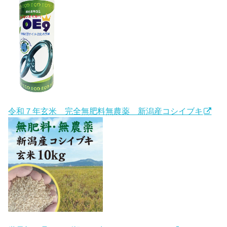
令和７年玄米 完全無肥料無農薬 新潟産コシイブキ