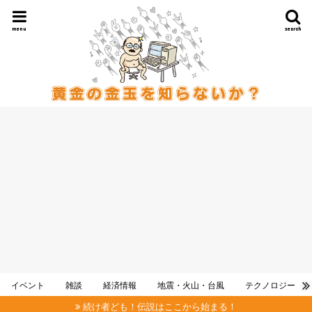
menu
search
イベント
雑談
経済情報
地震・火山・台風
テクノロジー
続け者ども！伝説はここから始まる！