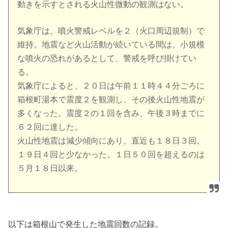
動きを示すとされる火山性微動の観測はない。
気象庁は、噴火警戒レベルを２（火口周辺規制）で
維持。地震など火山活動が続いている間は、小規模
な噴火の恐れがあるとして、警戒を呼び掛けてい
る。
気象庁によると、２０日は午前１１時４４分ごろに
箱根町湯本で震度２を観測し、その後火山性地震が
多くなった。震度２の１回を含み、午後３時までに
６２回に達した。
火山性地震は減少傾向にあり、直近も１８日３回、
１９日４回と少なかった。１日５０回を超えるのは
５月１８日以来。
以下は箱根山で発生した地震回数の記録。