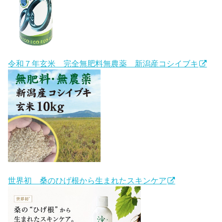
令和７年玄米 完全無肥料無農薬 新潟産コシイブキ
世界初 桑のひげ根から生まれたスキンケア