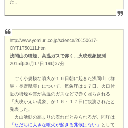
た…
http://www.yomiuri.co.jp/science/20150617-
OYT1T50111.html
浅間山の噴煙、高温ガスで赤く…火映現象観測
2015年06月17日 19時37分
ごく小規模な噴火が１６日朝に起きた浅間山（群
馬・長野県境）について、気象庁は１７日、火口付
近の噴煙や雲が高温のガスなどで赤く照らされる
「火映かえい現象」が１６～１７日に観測されたと
発表した。
火山活動の高まりの表れだとみられるが、同庁は
「ただちに大きな噴火が起きる兆候はない」
として