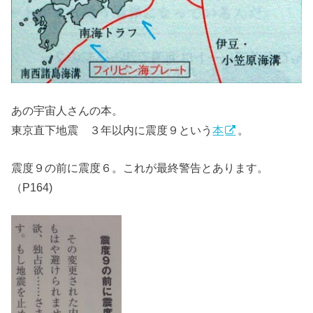
あの宇宙人さんの本。
東京直下地震 ３年以内に震度９という
本
。
震度９の前に震度６。これが最終警告とあります。
（P164)