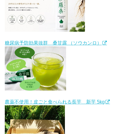
糖尿病予防効果抜群 桑甘露 （ソウカンロ）
農薬不使用！皮ごと食べられる長芋 新芋 5kg