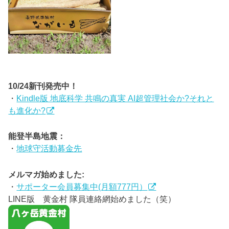
10/24新刊発売中！
・
Kindle版 地底科学 共鳴の真実 AI超管理社会か?それと
も進化か?
能登半島地震：
・
地球守活動募金先
メルマガ始めました:
・
サポーター会員募集中(月額777円）
LINE版 黄金村 隊員連絡網始めました（笑）