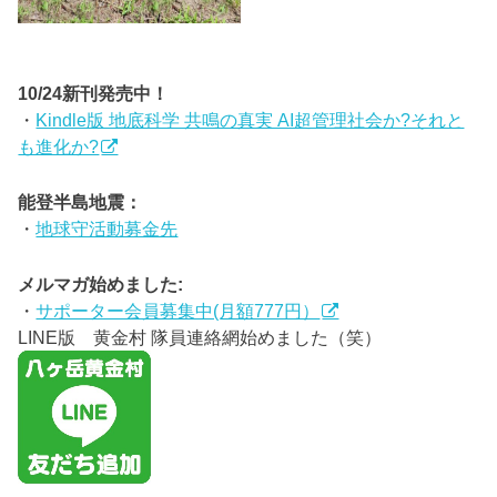
10/24新刊発売中！
・
Kindle版 地底科学 共鳴の真実 AI超管理社会か?それと
も進化か?
能登半島地震：
・
地球守活動募金先
メルマガ始めました:
・
サポーター会員募集中(月額777円）
LINE版 黄金村 隊員連絡網始めました（笑）