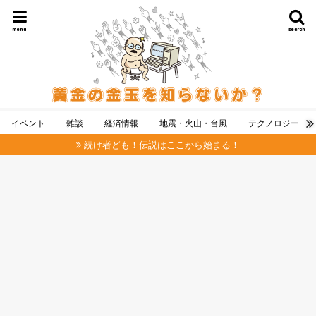
menu
search
イベント
雑談
経済情報
地震・火山・台風
テクノロジー
続け者ども！伝説はここから始まる！