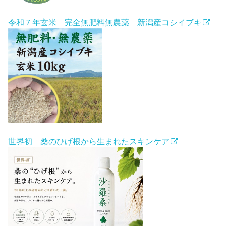
令和７年玄米 完全無肥料無農薬 新潟産コシイブキ
世界初 桑のひげ根から生まれたスキンケア