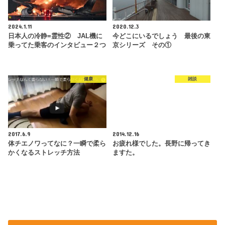
2024.1.11
2020.12.3
日本人の冷静=霊性② JAL機に
今どこにいるでしょう 最後の東
乗ってた乗客のインタビュー２つ
京シリーズ その①
健康
雑談
2017.6.9
2014.12.16
体チエノワってなに？一瞬で柔ら
お疲れ様でした。長野に帰ってき
かくなるストレッチ方法
ますた。