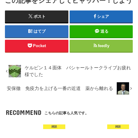
この記事をシェアしてヒャッハー！しよう
ポスト
シェア
はてブ
送る
Pocket
feedly
ケルビン１４面体 バシャールトークライブお疲れ
様でした
安保徹 免疫力を上げる一番の近道 薬から離れる
RECOMMEND
こちらの記事も人気です。
雑談
雑談