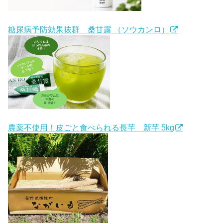
糖尿病予防効果抜群 桑甘露 （ソウカンロ）
農薬不使用！皮ごと食べられる長芋 新芋 5kg