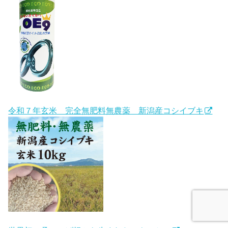
令和７年玄米 完全無肥料無農薬 新潟産コシイブキ