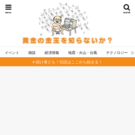
menu
search
イベント
雑談
経済情報
地震・火山・台風
テクノロジー
続け者ども！伝説はここから始まる！