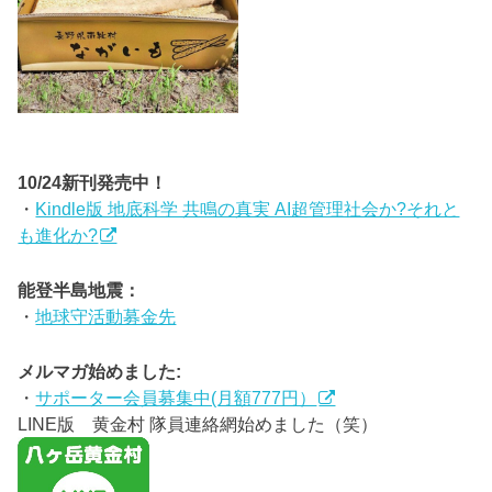
10/24新刊発売中！
・
Kindle版 地底科学 共鳴の真実 AI超管理社会か?それと
も進化か?
能登半島地震：
・
地球守活動募金先
メルマガ始めました:
・
サポーター会員募集中(月額777円）
LINE版 黄金村 隊員連絡網始めました（笑）