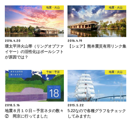
地震・火山
地震・火山
2016.4.20
2016.4.19
環太平洋火山帯（リングオブファ
【シェア】熊本震災有用リンク集
イヤー）の活性化はポールシフト
が原因では？
予知・予言
地震・火山
2018.5.16
2015.5.22
地震８月１０日～予言ネタの数々
5.22なので各種グラフをチェック
② 岡京に行ってました
してみますた