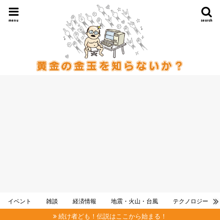
menu
search
イベント
雑談
経済情報
地震・火山・台風
テクノロジー
続け者ども！伝説はここから始まる！