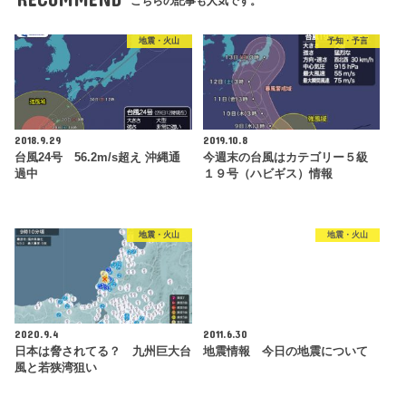
こちらの記事も人気です。
地震・火山
予知・予言
2018.9.29
2019.10.8
台風24号 56.2m/s超え 沖縄通
今週末の台風はカテゴリー５級
過中
１９号（ハビギス）情報
地震・火山
地震・火山
2020.9.4
2011.6.30
日本は脅されてる？ 九州巨大台
地震情報 今日の地震について
風と若狭湾狙い