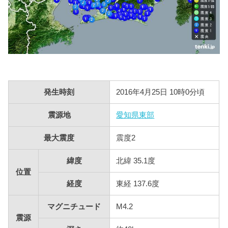
発生時刻
2016年4月25日 10時0分頃
震源地
愛知県東部
最大震度
震度2
緯度
北緯 35.1度
位置
経度
東経 137.6度
マグニチュード
M4.2
震源