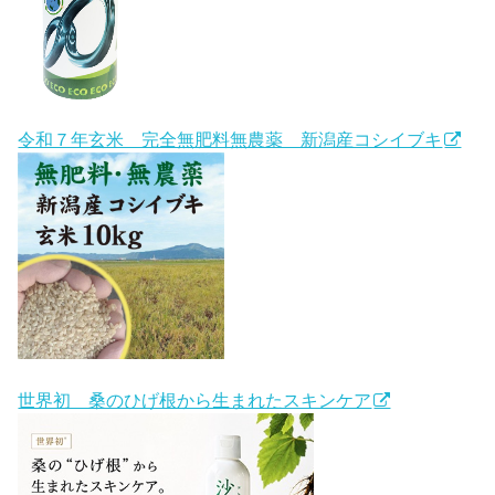
令和７年玄米 完全無肥料無農薬 新潟産コシイブキ
世界初 桑のひげ根から生まれたスキンケア