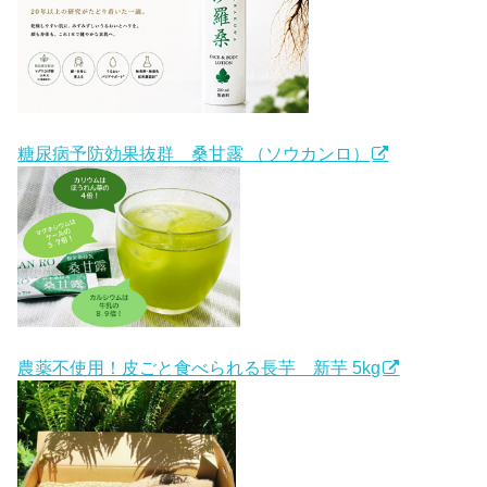
糖尿病予防効果抜群 桑甘露 （ソウカンロ）
農薬不使用！皮ごと食べられる長芋 新芋 5kg