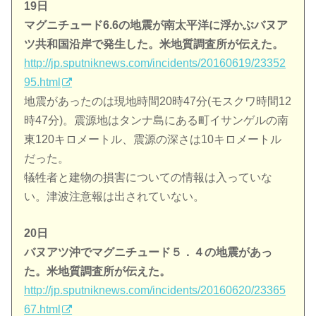
19日
マグニチュード6.6の地震が南太平洋に浮かぶバヌア
ツ共和国沿岸で発生した。米地質調査所が伝えた。
http://jp.sputniknews.com/incidents/20160619/23352
95.html
地震があったのは現地時間20時47分(モスクワ時間12
時47分)。震源地はタンナ島にある町イサンゲルの南
東120キロメートル、震源の深さは10キロメートル
だった。
犠牲者と建物の損害についての情報は入っていな
い。津波注意報は出されていない。
20日
バヌアツ沖でマグニチュード５．４の地震があっ
た。米地質調査所が伝えた。
http://jp.sputniknews.com/incidents/20160620/23365
67.html