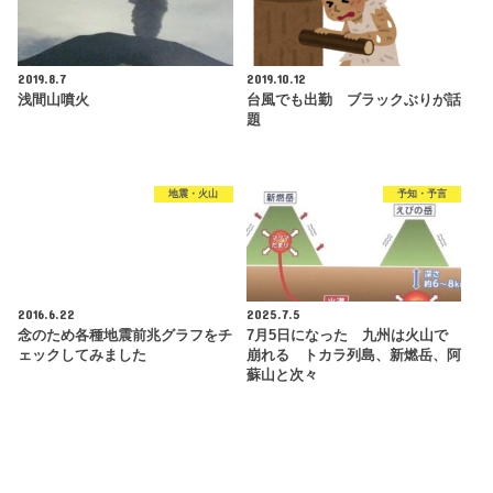
2019.8.7
2019.10.12
浅間山噴火
台風でも出勤 ブラックぶりが話
題
地震・火山
予知・予言
2016.6.22
2025.7.5
念のため各種地震前兆グラフをチ
7月5日になった 九州は火山で
ェックしてみました
崩れる トカラ列島、新燃岳、阿
蘇山と次々