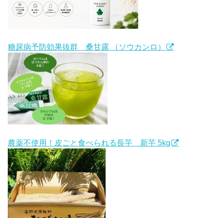
糖尿病予防効果抜群 桑甘露 （ソウカンロ）
農薬不使用！皮ごと食べられる長芋 新芋 5kg