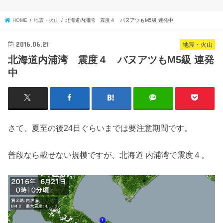
HOME
地震・火山
北海道内浦湾 震度４ バヌアツもM5級 連発中
2016.06.21
地震・火山
北海道内浦湾 震度４ バヌアツもM5級 連発
中
さて、夏至の後24日ぐらいまでは要注意期間です。
普段なら載せない規模ですが、北海道 内浦湾で震度４。