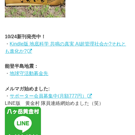
10/24新刊発売中！
・
Kindle版 地底科学 共鳴の真実 AI超管理社会か?それと
も進化か?
能登半島地震：
・
地球守活動募金先
メルマガ始めました:
・
サポーター会員募集中(月額777円）
LINE版 黄金村 隊員連絡網始めました（笑）