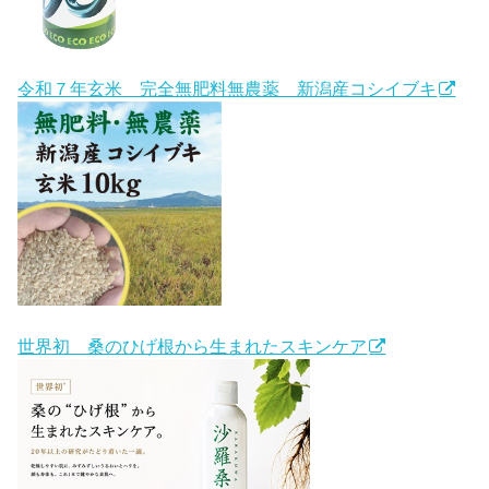
令和７年玄米 完全無肥料無農薬 新潟産コシイブキ
世界初 桑のひげ根から生まれたスキンケア