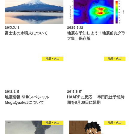
2013.3.12
2020.5.12
富士山の水噴火について
地震を予知しよう！地震前兆グラ
フ集 保存版
地震・火山
地震・火山
2012.6.13
2015.8.17
地震情報 NHKスペシャル
HAARPに反応 串田氏は予想時
MegaQuake3について
期を8月30日に延期
地震・火山
地震・火山