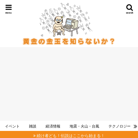
menu
search
イベント
雑談
経済情報
地震・火山・台風
テクノロジー
続け者ども！伝説はここから始まる！