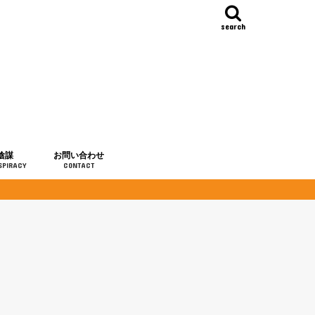
search
陰謀
お問い合わせ
SPIRACY
CONTACT
の歴史
・予言
メディア