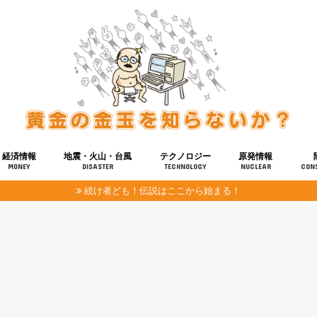
経済情報
地震・火山・台風
テクノロジー
原発情報
MONEY
DISASTER
TECHNOLOGY
NUCLEAR
CON
続け者ども！伝説はここから始まる！
報
健康
宇宙
奴ら
予知
洗脳