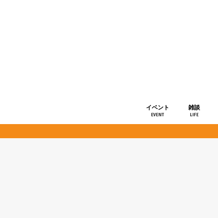
イベント
雑談
EVENT
LIFE
ショップ情
お知らせ