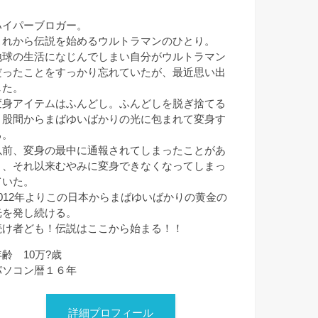
ハイパーブロガー。
これから伝説を始めるウルトラマンのひとり。
地球の生活になじんでしまい自分がウルトラマン
だったことをすっかり忘れていたが、最近思い出
した。
変身アイテムはふんどし。ふんどしを脱ぎ捨てる
と股間からまばゆいばかりの光に包まれて変身す
る。
以前、変身の最中に通報されてしまったことがあ
り、それ以来むやみに変身できなくなってしまっ
ていた。
2012年よりこの日本からまばゆいばかりの黄金の
光を発し続ける。
続け者ども！伝説はここから始まる！！
年齢 10万?歳
パソコン暦１６年
詳細プロフィール