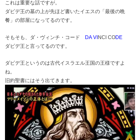
これは重要な話ですが。
ダビデ王の墓の上が先ほど書いたイエスの「最後の晩
餐」の部屋になってるのです。
そもそも、ダ・ヴィンチ・コード
DA
VI
NCI CO
DE
ダビデ王と言ってるのです。
ダビデ王というのは古代イスラエル王国の王様ですよ
ね。
旧約聖書にはそう出てきます。