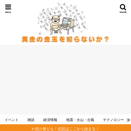
menu
search
イベント
雑談
経済情報
地震・火山・台風
テクノロジー
続け者ども！伝説はここから始まる！