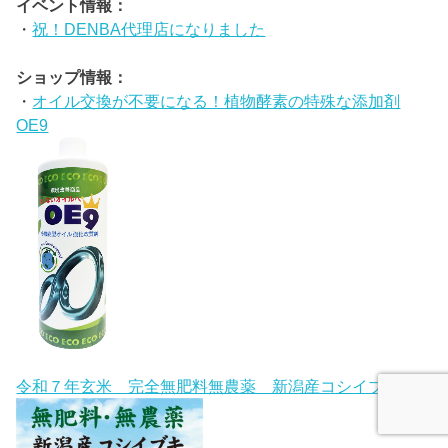
イベント情報：
・
祝！DENBA代理店になりました
ショップ情報：
・
オイル交換が不要になる！植物酵素の特殊な添加剤
OE9
令和７年玄米 完全無肥料無農薬 新潟産コシイブキ