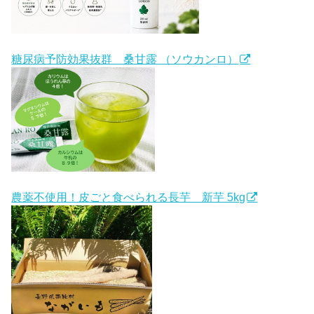
糖尿病予防効果抜群 桑甘露 （ソウカンロ）
農薬不使用！皮ごと食べられる長芋 新芋 5kg