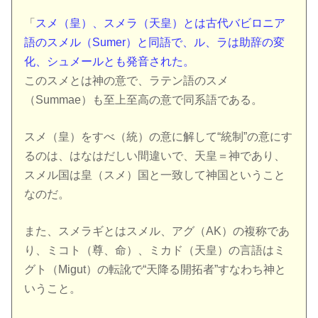
「
スメ（皇）、スメラ（天皇）とは古代バビロニア
語のスメル（Sumer）と同語で、ル、ラは助辞の変
化、シュメールとも発音された。
このスメとは神の意で、ラテン語のスメ
（Summae）も至上至高の意で同系語である。
スメ（皇）をすべ（統）の意に解して“統制”の意にす
るのは、はなはだしい間違いで、天皇＝神であり、
スメル国は皇（スメ）国と一致して神国ということ
なのだ。
また、スメラギとはスメル、アグ（AK）の複称であ
り、ミコト（尊、命）、ミカド（天皇）の言語はミ
グト（Migut）の転訛で“天降る開拓者”すなわち神と
いうこと。