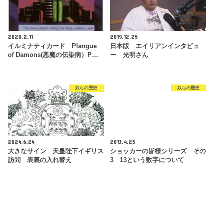
2020.2.11
2019.12.25
イルミナティカード Plangue
日本版 エイリアンインタビュ
of Damons(悪魔の伝染病）P…
ー 光明さん
奴らの歴史
奴らの歴史
2024.6.24
2013.4.25
大きなサイン 天皇陛下イギリス
ショッカーの皆様シリーズ その
訪問 表裏の入れ替え
3 13という数字について