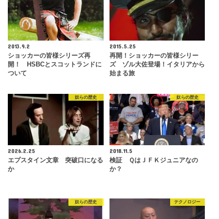
2013.9.2
2015.5.25
ショッカーの皆様シリーズ再
再開！ショッカーの皆様シリー
開！ HSBCとスコットランドに
ズ ゾル大佐登場！イタリアから
ついて
始まる旅
奴らの歴史
奴らの歴史
2026.2.25
2018.11.5
エプスタイン文章 突破口になる
検証 ＱはＪＦＫジュニアなの
か
か？
奴らの歴史
テクノロジー