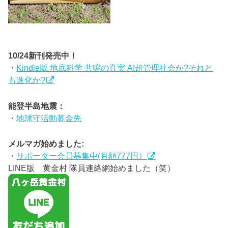
10/24新刊発売中！
・
Kindle版 地底科学 共鳴の真実 AI超管理社会か?それと
も進化か?
能登半島地震：
・
地球守活動募金先
メルマガ始めました:
・
サポーター会員募集中(月額777円）
LINE版 黄金村 隊員連絡網始めました（笑）