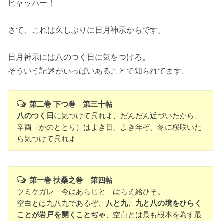
ヒャッハー！
さて、これは久しぶりに日月神示からです。
日月神示には八のつく日に気をつけろ。
そういう記述がいっぱいあることで知られてます。
第二巻 下つ巻 第三十帖
八のつく日
に気つけて呉れよ、だんだん近づいたから、
辛酉（かのととり）はよき日、よき年ぞ。冬に桜咲いた
ら気つけて呉れよ
第一巻 扶桑之巻 第四帖
ツミケガレ 今はあらじと はらえ給ひそ。
空白とは九八九であるぞ、
八と九、九と八の境をひらく
ことが岩戸を開くことぢゃ
、空白とは最も根本を為す最