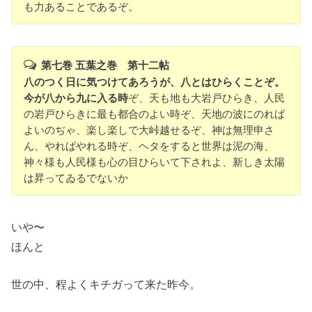
も力あることであるぞ。
第七巻 五葉之巻 第十二帖
八のつく日に気つけてあろうが、八とはひらくことぞ。
今が八から九に入る時
ぞ、天も地も大岩戸ひらき、人民
の岩戸ひらきに最も都合のよい時ぞ、天地の波にのれば
よいのぢゃ、楽し楽しで大峠越せるぞ、神は無理申さ
ん、やればやれる時ぞ、ヘタをすると世界は泥の海、
神々様も人民様も心の目ひらいて下されよ、新しき太陽
は昇ってゐるでないか
いや〜
ほんと
世の中、程よくキチガって来た昨今。