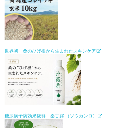
世界初 桑のひげ根から生まれたスキンケア
糖尿病予防効果抜群 桑甘露 （ソウカンロ）