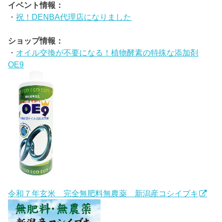
イベント情報：
・
祝！DENBA代理店になりました
ショップ情報：
・
オイル交換が不要になる！植物酵素の特殊な添加剤
OE9
令和７年玄米 完全無肥料無農薬 新潟産コシイブキ