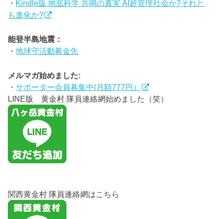
・
Kindle版 地底科学 共鳴の真実 AI超管理社会か?それと
も進化か?
能登半島地震：
・
地球守活動募金先
メルマガ始めました:
・
サポーター会員募集中(月額777円）
LINE版 黄金村 隊員連絡網始めました（笑）
関西黄金村 隊員連絡網はこちら