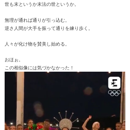
世も末というか末法の世というか。
無理が通れば通りが引っ込む。
逆さ人間が大手を振って通りを練り歩く。
人々が化け物を賛美し始める。
おほぉ。
この相似像には気づかなかった！