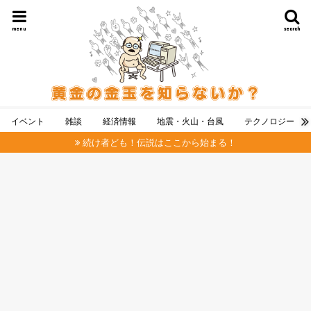
menu
search
イベント
雑談
経済情報
地震・火山・台風
テクノロジー
続け者ども！伝説はここから始まる！