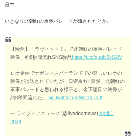
最中。
いきなり北朝鮮の軍事パレードが流されたとか。
【騒然】『ラヴィット！』で北朝鮮の軍事パレード
映像、約8秒間流れSNS騒然
https://t.co/quqN5kS2iV
ロケ企画でナガシマスパーランドでの楽しいロケの
映像が放送されていたが、CM明けに突然、北朝鮮の
軍事パレードと思われる様子と、金正恩氏の映像が
約8秒間流れた。
pic.twitter.com/Wc1furXrIf
— ライブドアニュース (@livedoornews)
April 1,
2024