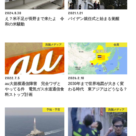
2024.8.30
2021.1.21
え？米不足が長野まで来たよ 令
バイデン就任式と始まる覚醒
和の米騒動
洗脳メディア
会員
2022.7.5
2026.2.10
au大規模通信障害 完全ワザと
2030年まで世界地図が大きく変
やってる件 電気ガス水道通信食
わる時代 東アジアはどうなる？
料ストップ計画
予知・予言
洗脳メディア