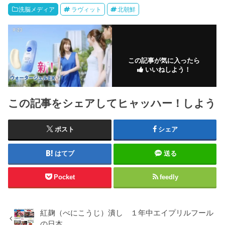
洗脳メディア
ラヴィット
北朝鮮
この記事が気に入ったら
いいねしよう！
この記事をシェアしてヒャッハー！しよう
ポスト
シェア
はてブ
送る
Pocket
feedly
紅麹（べにこうじ）潰し １年中エイプリルフール
の日本