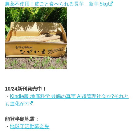
農薬不使用！皮ごと食べられる長芋 新芋 5kg
10/24新刊発売中！
・
Kindle版 地底科学 共鳴の真実 AI超管理社会か?それと
も進化か?
能登半島地震：
・
地球守活動募金先