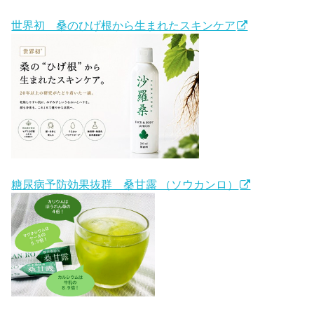
世界初 桑のひげ根から生まれたスキンケア
糖尿病予防効果抜群 桑甘露 （ソウカンロ）