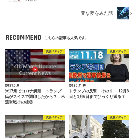
変な夢をみた話
RECOMMEND
こちらの記事も人気です。
洗脳メディア
洗脳メディア
2021.3.8
2020.11.19
米17州でコロナ解禁 トランプ
トランプの反撃 その２ 12月8
氏がスイスで調印したから？ 米
日と1月6日までひっくり返る？
選挙戦その後③
洗脳メディア
洗脳メディア