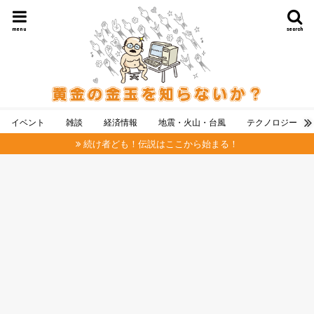
menu
search
イベント
雑談
経済情報
地震・火山・台風
テクノロジー
続け者ども！伝説はここから始まる！