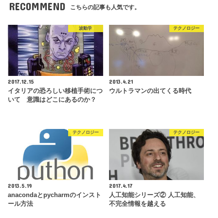
RECOMMEND
こちらの記事も人気です。
波動学
テクノロジー
2017.12.15
2013.4.21
イタリアの恐ろしい移植手術につ
ウルトラマンの出てくる時代
いて 意識はどこにあるのか？
テクノロジー
テクノロジー
2013.5.19
2017.4.17
anacondaとpycharmのインスト
人工知能シリーズ② 人工知能、
ール方法
不完全情報を越える