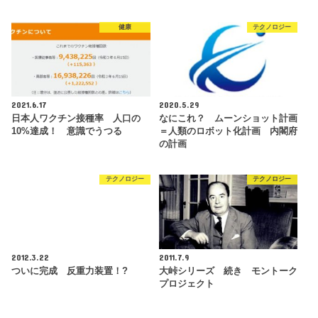
健康
テクノロジー
2021.6.17
2020.5.29
日本人ワクチン接種率 人口の
なにこれ？ ムーンショット計画
10%達成！ 意識でうつる
＝人類のロボット化計画 内閣府
の計画
テクノロジー
テクノロジー
2012.3.22
2011.7.9
ついに完成 反重力装置！?
大峠シリーズ 続き モントーク
プロジェクト