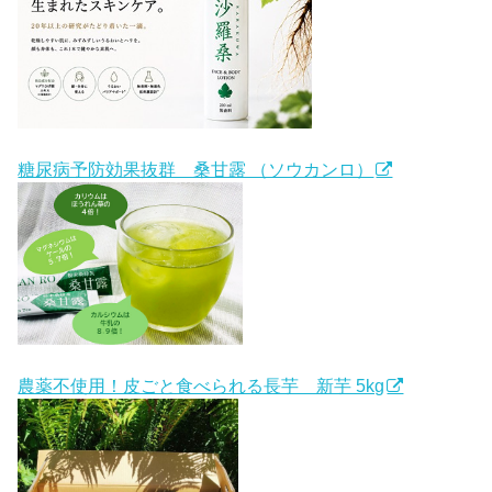
糖尿病予防効果抜群 桑甘露 （ソウカンロ）
農薬不使用！皮ごと食べられる長芋 新芋 5kg