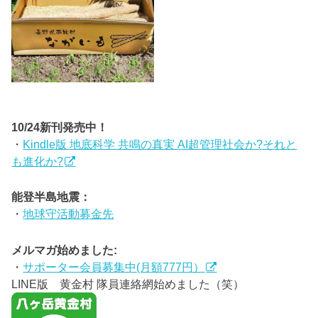
10/24新刊発売中！
・
Kindle版 地底科学 共鳴の真実 AI超管理社会か?それと
も進化か?
能登半島地震：
・
地球守活動募金先
メルマガ始めました:
・
サポーター会員募集中(月額777円）
LINE版 黄金村 隊員連絡網始めました（笑）