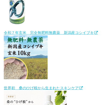
令和７年玄米 完全無肥料無農薬 新潟産コシイブキ
世界初 桑のひげ根から生まれたスキンケア