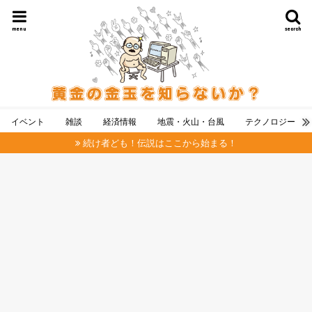
menu
search
イベント
雑談
経済情報
地震・火山・台風
テクノロジー
続け者ども！伝説はここから始まる！