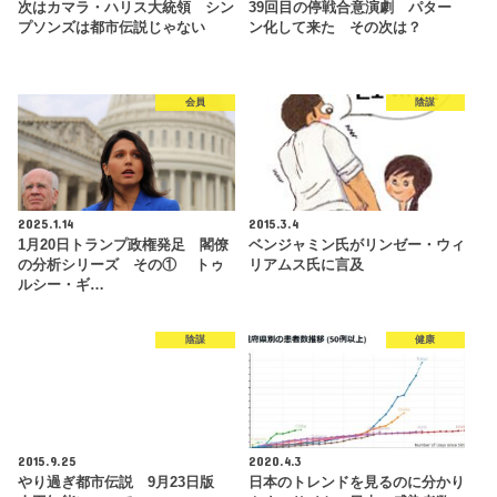
次はカマラ・ハリス大統領 シン
39回目の停戦合意演劇 パター
プソンズは都市伝説じゃない
ン化して来た その次は？
会員
陰謀
2025.1.14
2015.3.4
1月20日トランプ政権発足 閣僚
ベンジャミン氏がリンゼー・ウィ
の分析シリーズ その① トゥ
リアムス氏に言及
ルシー・ギ…
陰謀
健康
2015.9.25
2020.4.3
やり過ぎ都市伝説 9月23日版
日本のトレンドを見るのに分かり