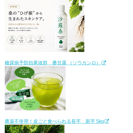
糖尿病予防効果抜群 桑甘露 （ソウカンロ）
農薬不使用！皮ごと食べられる長芋 新芋 5kg