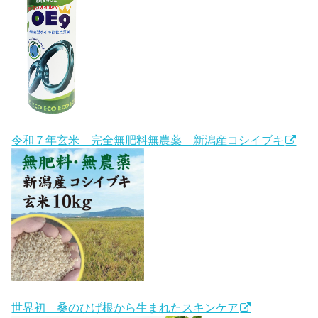
令和７年玄米 完全無肥料無農薬 新潟産コシイブキ
世界初 桑のひげ根から生まれたスキンケア