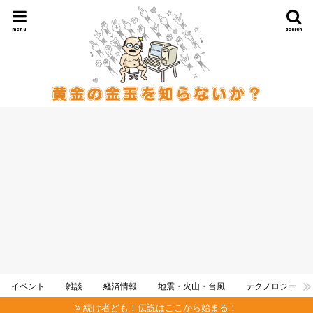
menu
search
イベント
雑談
経済情報
地震・火山・台風
テクノロジー
続け者ども！伝説はここから始まる！