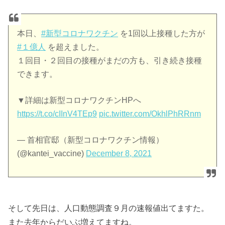
本日、
#新型コロナワクチン
を1回以上接種した方が
#１億人
を超えました。
１回目・２回目の接種がまだの方も、引き続き接種
できます。
▼詳細は新型コロナワクチンHPへ
https://t.co/cIInV4TEp9
pic.twitter.com/OkhlPhRRnm
— 首相官邸（新型コロナワクチン情報）
(@kantei_vaccine)
December 8, 2021
そして先日は、人口動態調査９月の速報値出てますた。
また去年からだいぶ増えてますね。