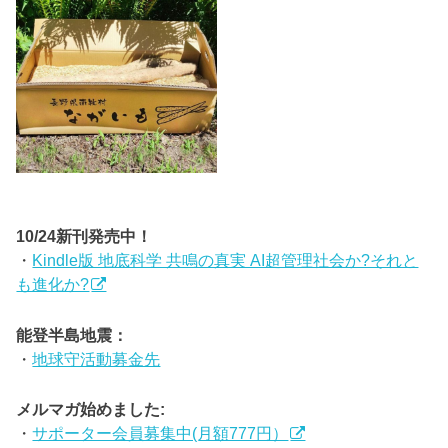
10/24新刊発売中！
・
Kindle版 地底科学 共鳴の真実 AI超管理社会か?それと
も進化か?
能登半島地震：
・
地球守活動募金先
メルマガ始めました:
・
サポーター会員募集中(月額777円）