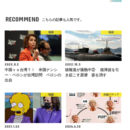
RECOMMEND
こちらの記事も人気です。
陰謀
陰謀
2022.8.2
2022.10.5
中国ｖｓ台湾？！ 米国ナンシ
核報道が過熱中② 核津波を引
ー・ペロシが台湾訪問 ペロシの
き起こす原潜 姿を消す
出自
陰謀
洗脳メディア
2021.1.22
2026.6.30