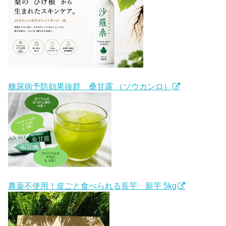
糖尿病予防効果抜群 桑甘露 （ソウカンロ）
農薬不使用！皮ごと食べられる長芋 新芋 5kg