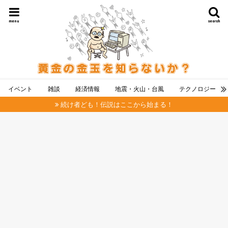
menu
search
イベント
雑談
経済情報
地震・火山・台風
テクノロジー
続け者ども！伝説はここから始まる！