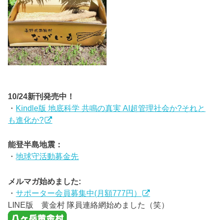
10/24新刊発売中！
・
Kindle版 地底科学 共鳴の真実 AI超管理社会か?それと
も進化か?
能登半島地震：
・
地球守活動募金先
メルマガ始めました:
・
サポーター会員募集中(月額777円）
LINE版 黄金村 隊員連絡網始めました（笑）