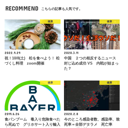
RECOMMEND
こちらの記事も人気です。
健康
健康
2022.9.29
2020.3.11
祝！10/8(土) 松を食べよう！ 松
中国 ２つの相反するニュース
づくし料理 zoom開催
封じ込め成功 VS 内戦が始まっ
た？
健康
健康
2019.6.26
2020.2.8
食パンブーム 毒入り危険食べた
今のところ感染者数、感染率、致
ら死ぬで グリホサート入り輸入
死率＝全部デタラメ 死亡率