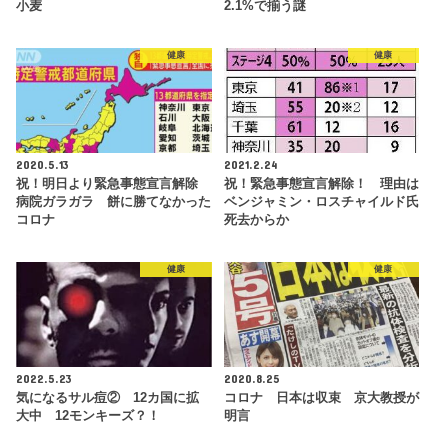
小麦
2.1%で揃う謎
健康
健康
2020.5.13
2021.2.24
祝！明日より緊急事態宣言解除
祝！緊急事態宣言解除！ 理由は
病院ガラガラ 餅に勝てなかった
ベンジャミン・ロスチャイルド氏
コロナ
死去からか
健康
健康
2022.5.23
2020.8.25
気になるサル痘② 12カ国に拡
コロナ 日本は収束 京大教授が
大中 12モンキーズ？！
明言