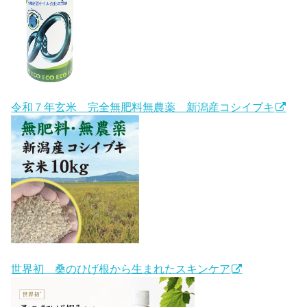
令和７年玄米 完全無肥料無農薬 新潟産コシイブキ
世界初 桑のひげ根から生まれたスキンケア