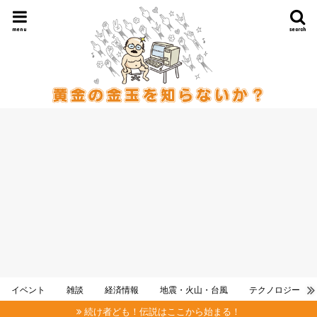
menu
search
イベント
雑談
経済情報
地震・火山・台風
テクノロジー
続け者ども！伝説はここから始まる！