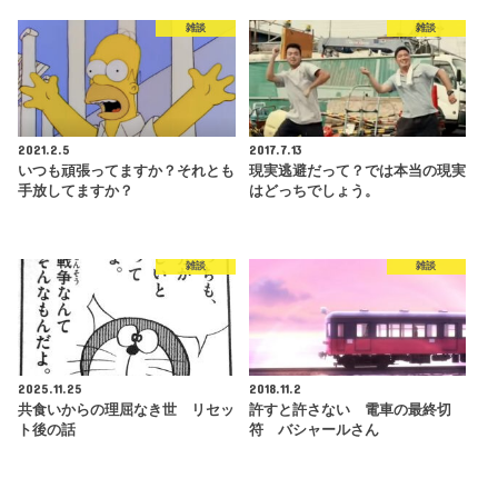
雑談
雑談
2021.2.5
2017.7.13
いつも頑張ってますか？それとも
現実逃避だって？では本当の現実
手放してますか？
はどっちでしょう。
雑談
雑談
2025.11.25
2018.11.2
共食いからの理屈なき世 リセッ
許すと許さない 電車の最終切
ト後の話
符 バシャールさん