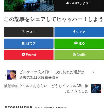
いいねしよう！
この記事をシェアしてヒャッハー！しよう
ポスト
シェア
はてブ
送る
Pocket
feedly
ビルゲイツ氏来日中 次に訪れた場所は・・？！
過去の旭日大綬章受賞者
波動学的ウイルスおさらい どうもインフルABに罹
ったようでした
RECOMMEND