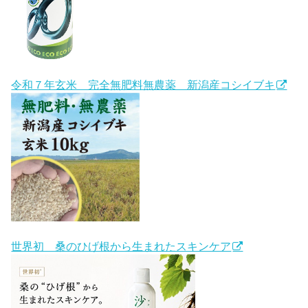
令和７年玄米 完全無肥料無農薬 新潟産コシイブキ
世界初 桑のひげ根から生まれたスキンケア