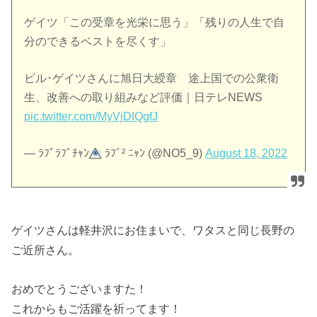
ゲイツ「この受章を光栄に思う」「残りの人生で自
分のできるベストを尽くす」
ビル･ゲイツさんに旭日大綬章 途上国での公衆衛
生、改善への取り組みなど評価｜日テレNEWS
pic.twitter.com/MyVjDIQgfJ
— ﾗﾌﾞﾗﾌﾞﾁｬﾝ
⃤ ﾗﾌﾞ² ﾆｬﾝ (@NO5_9)
August 18, 2022
ゲイツさんは軽井沢にお住まいで、ワタスと同じ長野の
ご近所さん。
おめでとうございますた！
これからもご活躍を祈ってます！