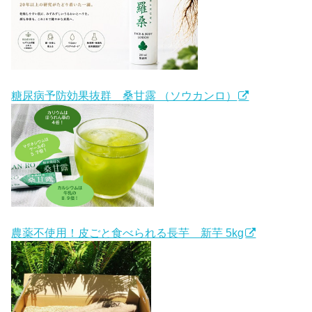
糖尿病予防効果抜群 桑甘露 （ソウカンロ）
農薬不使用！皮ごと食べられる長芋 新芋 5kg