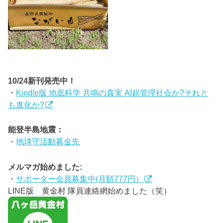
10/24新刊発売中！
・
Kindle版 地底科学 共鳴の真実 AI超管理社会か?それと
も進化か?
能登半島地震：
・
地球守活動募金先
メルマガ始めました:
・
サポーター会員募集中(月額777円）
LINE版 黄金村 隊員連絡網始めました（笑）