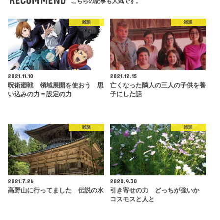
こちらの記事も人気です。
雑談
雑談
2021.11.10
2021.12.15
呪術廻戦 領域展開を使おう 思
亡くなった隣人の三人の子供を養
い込みの力＝設定の力
子にした話
雑談
雑談
2021.7.26
2020.9.30
高野山に行ってました 伝説の水
引き寄せの力 どっちが強いか
コスモスと人と