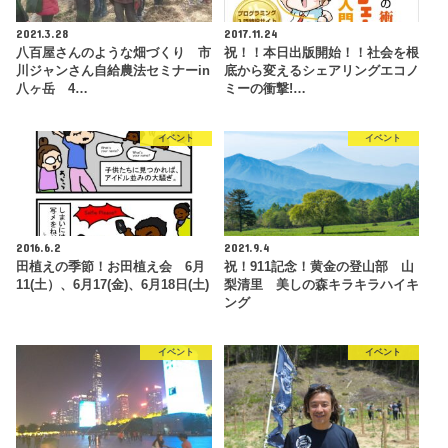
2021.3.28
2017.11.24
八百屋さんのような畑づくり 市
祝！！本日出版開始！！社会を根
川ジャンさん自給農法セミナーin
底から変えるシェアリングエコノ
八ヶ岳 4…
ミーの衝撃!…
イベント
イベント
2016.6.2
2021.9.4
田植えの季節！お田植え会 6月
祝！911記念！黄金の登山部 山
11(土）、6月17(金)、6月18日(土)
梨清里 美しの森キラキラハイキ
ング
イベント
イベント