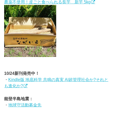
農薬不使用！皮ごと食べられる長芋 新芋 5kg
10/24新刊発売中！
・
Kindle版 地底科学 共鳴の真実 AI超管理社会か?それと
も進化か?
能登半島地震：
・
地球守活動募金先