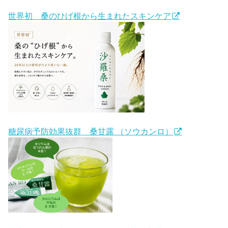
世界初 桑のひげ根から生まれたスキンケア
糖尿病予防効果抜群 桑甘露 （ソウカンロ）