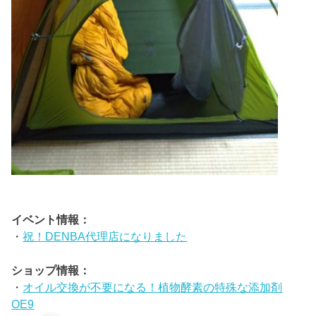
イベント情報：
・
祝！DENBA代理店になりました
ショップ情報：
・
オイル交換が不要になる！植物酵素の特殊な添加剤
OE9