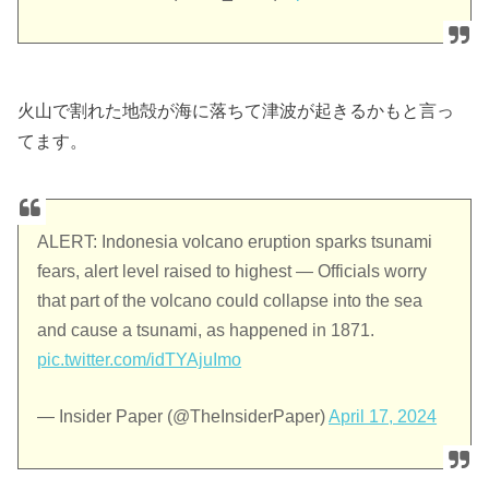
火山で割れた地殻が海に落ちて津波が起きるかもと言っ
てます。
ALERT: Indonesia volcano eruption sparks tsunami
fears, alert level raised to highest — Officials worry
that part of the volcano could collapse into the sea
and cause a tsunami, as happened in 1871.
pic.twitter.com/idTYAjuImo
— Insider Paper (@TheInsiderPaper)
April 17, 2024