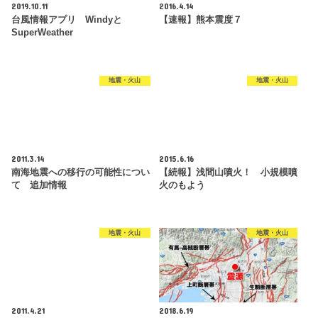
2019.10.11
2016.4.14
台風情報アプリ Windyと
【速報】熊本震度７
SuperWeather
地震・火山
地震・火山
2011.3.14
2015.6.16
南海地震への移行の可能性につい
【続報】浅間山噴火！ 小規模噴
て 追加情報
火のもよう
地震・火山
地震・火山
2011.4.21
2018.6.19