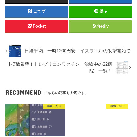
はてブ
送る
Pocket
feedly
日経平均 一時1200円安 イスラエルの攻撃開始で
【拡散希望！】レプリコンワクチン 治験中の22病
院 一覧！
RECOMMEND
こちらの記事も人気です。
地震・火山
地震・火山