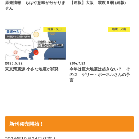
原発情報 もはや意味が分かりま
【速報】大阪 震度６弱 (続報)
せん
地震・火山
地震・火山
2020.5.22
2014.7.23
東京湾震源 小さな地震が頻発
今年は巨大地震は起きない？ そ
の２ ゲリー・ボーネルさんの予
言
新刊発売開始！