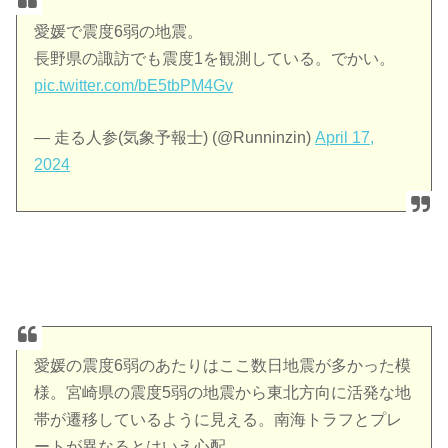
愛媛で震度6弱の地震。
長野県の諏訪でも震度1を観測している。でかい。
pic.twitter.com/bE5tbPM4Gv
— 走る人参(気象予報士) (@Runninzin)
April 17,
2024
愛媛の震度6弱のあたりはここ数日地震が多かった模
様。宮崎県の震度5弱の地震から東北方向に活発な地
帯が遷移しているように見える。南海トラフとプレ
ートが異なるとはいえ心配。