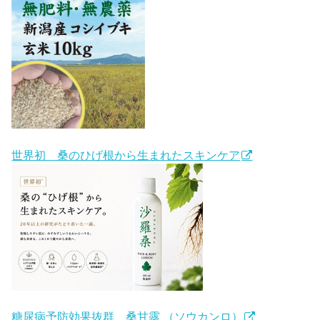
世界初 桑のひげ根から生まれたスキンケア
糖尿病予防効果抜群 桑甘露 （ソウカンロ）