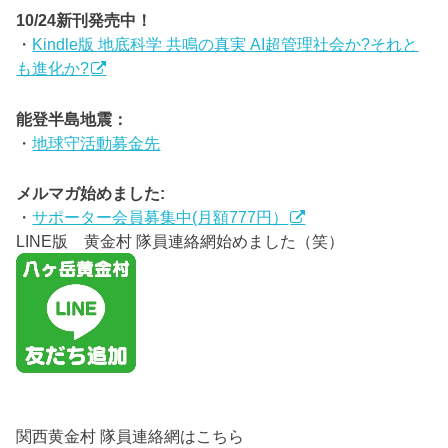
10/24新刊発売中！
・
Kindle版 地底科学 共鳴の真実 AI超管理社会か?それと
も進化か?
能登半島地震：
・
地球守活動募金先
メルマガ始めました:
・
サポーター会員募集中(月額777円）
LINE版 黄金村 隊員連絡網始めました（笑）
関西黄金村 隊員連絡網はこちら