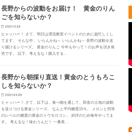
長野からの波動をお届け！ 黄金のりん
ごを知らないか？
2021.11.02
ヒャッハー！ さて、明日は漂流教室イベントのために超忙しくし
てます。 そんな中、 いらんかね～ いらんかね～ 長野の波動を送
り届けるシリーズ。 黄金のりんご 今年もやって！のお声を頂き発
売です。 以下、考えるな！購入する…
長野から朝採り直送！黄金のとうもろこ
しを知らないか？
2021.09.08
ヒャッハー！ さて、以下は、食べ物を通して、田舎の土地の波動
を送りつける黄金シリーズ。 なんと平均糖度15％。 メロンと同等
のレベルの糖度の黄金のトウモロコシ。 好評のため毎年やってま
す。 考えるな！味わうんだ！ 一番美…