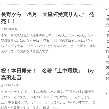
長野から 名月 天皇杯受賞りんご 発
売！！
2020.11.07
さて、米大統領選が混迷を深める中。 いらんかね～いらんかね～
安曇野りんごはいらんかね～ ワタスは世間の喧騒をよそにひたす
らリンゴを売る。 ヒャッハー！ とかなんとか。 という訳で、今年
もやって！のお声を頂き発売です。 …
祝！本日発売！ 名著「土中環境」 by
高田宏臣
2020.06.19
ヒャッハー！ さて、これは名著。 本人曰く、宇宙一の本が出来た
ということですた。 うちのショップでも販売することにします
た。 中を見るとフルカラー。 とーっても分かりやすい本です。 自
然農とか農業をやってる人。 建築、土…