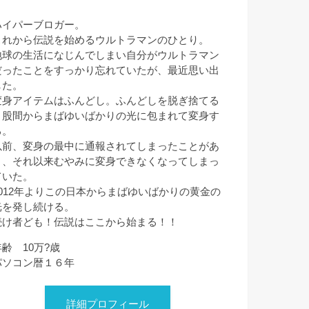
ハイパーブロガー。
これから伝説を始めるウルトラマンのひとり。
地球の生活になじんでしまい自分がウルトラマン
だったことをすっかり忘れていたが、最近思い出
した。
変身アイテムはふんどし。ふんどしを脱ぎ捨てる
と股間からまばゆいばかりの光に包まれて変身す
る。
以前、変身の最中に通報されてしまったことがあ
り、それ以来むやみに変身できなくなってしまっ
ていた。
2012年よりこの日本からまばゆいばかりの黄金の
光を発し続ける。
続け者ども！伝説はここから始まる！！
年齢 10万?歳
パソコン暦１６年
詳細プロフィール