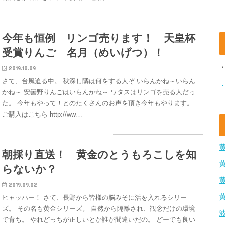
今年も恒例 リンゴ売ります！ 天皇杯
受賞りんご 名月（めいげつ）！
2019.10.09
さて、台風迫る中。 秋深し隣は何をする人ぞ いらんかね～いらん
かね～ 安曇野りんごはいらんかね～ ワタスはリンゴを売る人だっ
た。 今年もやって！とのたくさんのお声を頂き今年もやります。
ご購入はこちら http://ww…
朝採り直送！ 黄金のとうもろこしを知
らないか？
2019.09.02
ヒャッハー！ さて、長野から皆様の脳みそに活を入れるシリー
ズ。 その名も黄金シリーズ。 自然から隔離され、観念だけの環境
で育ち。 やれどっちが正しいとか誰が間違いだの。 どーでも良い