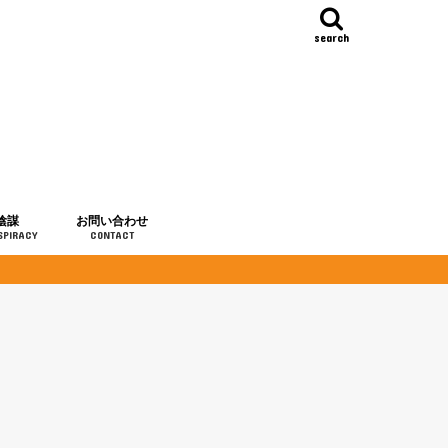
search
陰謀
お問い合わせ
SPIRACY
CONTACT
の歴史
・予言
メディア