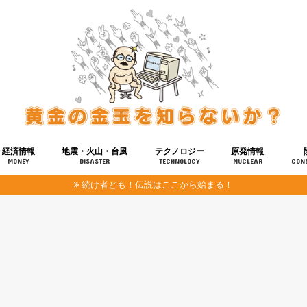
経済情報
地震・火山・台風
テクノロジー
原発情報
MONEY
DISASTER
TECHNOLOGY
NUCLEAR
CON
続け者ども！伝説はここから始まる！
報
健康
宇宙
奴ら
予知
洗脳