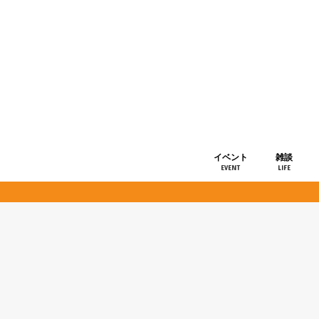
イベント
雑談
EVENT
LIFE
ショップ情
お知らせ