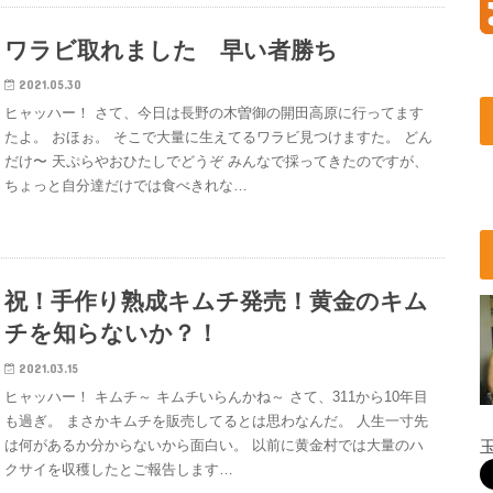
ワラビ取れました 早い者勝ち
2021.05.30
ヒャッハー！ さて、今日は長野の木曽御の開田高原に行ってます
たよ。 おほぉ。 そこで大量に生えてるワラビ見つけますた。 どん
だけ〜 天ぷらやおひたしでどうぞ みんなで採ってきたのですが、
ちょっと自分達だけでは食べきれな…
祝！手作り熟成キムチ発売！黄金のキム
チを知らないか？！
2021.03.15
ヒャッハー！ キムチ～ キムチいらんかね～ さて、311から10年目
も過ぎ。 まさかキムチを販売してるとは思わなんだ。 人生一寸先
は何があるか分からないから面白い。 以前に黄金村では大量のハ
クサイを収穫したとご報告します…