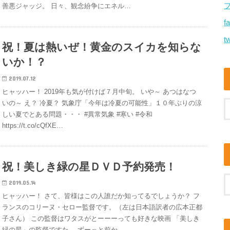
善悪ジャッジ。 日々、観念紛争にエネル…
f
tw
祝！夏は熱いぜ！黄金のスイカを知らな
いか！？
2019.07.12
ヒャッハー！ 2019年も気が付けば７月中旬。 いや～ あつはなつ
いの～ え？ 冷夏？ 気象庁「今年は冷夏の可能性」１０年ぶりの涼
しい夏でとある問題・・・ #異常気象 #寒い #令和
https://t.co/cQfXE…
祝！美しき緑の星ＤＶＤ予約発売！
2019.05.14
ヒャッハー！ さて、皆様はこの人誰だか知ってるでしょうか？ フ
ランスのコリーヌ・セロー監督です。（左は日本語訳者の広本正都
子さん） この監督はワタスがとーーーっても好きな映画 「美しき
緑の星」の監督ですた。 ずーっと前か…