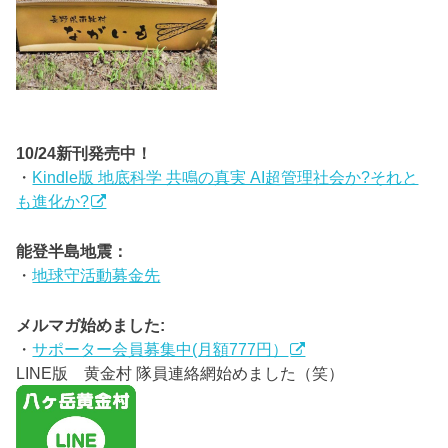
10/24新刊発売中！
・
Kindle版 地底科学 共鳴の真実 AI超管理社会か?それと
も進化か?
能登半島地震：
・
地球守活動募金先
メルマガ始めました:
・
サポーター会員募集中(月額777円）
LINE版 黄金村 隊員連絡網始めました（笑）