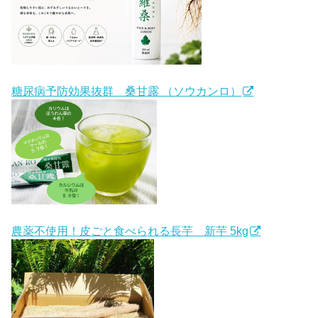
糖尿病予防効果抜群 桑甘露 （ソウカンロ）
農薬不使用！皮ごと食べられる長芋 新芋 5kg