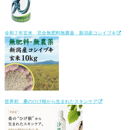
令和７年玄米 完全無肥料無農薬 新潟産コシイブキ
世界初 桑のひげ根から生まれたスキンケア