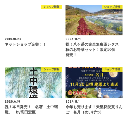
ショップ情報
ショップ情報
2014.10.24
2023.11.11
ネットショップ充実！！
祝！八ヶ岳の完全無農薬レタス
秋のお野菜セット！限定50個
発売！
ショップ情報
ショップ情報
2020.6.19
2024.11.1
祝！本日発売！ 名著「土中環
今年も売ります！天皇杯受賞りん
境」 by高田宏臣
ご 名月（めいげつ）