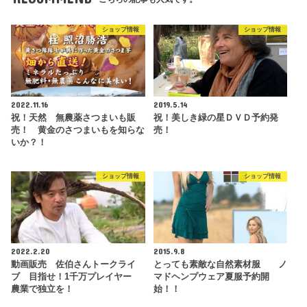
ショップ情報
ショップ情報
2022.11.16
2019.5.14
祝！天然 無農薬さつまいも販
祝！美しき緑の星ＤＶＤ予約発
売！ 黄金のさつまいもを知らな
売！
いか？！
ショップ情報
ショップ情報
2022.2.20
2015.9.8
動画販売 佐伯さんトークライ
とっても素敵な自然素材服 ノ
ブ 目指せ！1千万プレイヤー
マドヘンプウェア夏服予約開
農業で独立を！
始！！