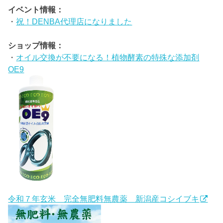
イベント情報：
・
祝！DENBA代理店になりました
ショップ情報：
・
オイル交換が不要になる！植物酵素の特殊な添加剤
OE9
令和７年玄米 完全無肥料無農薬 新潟産コシイブキ