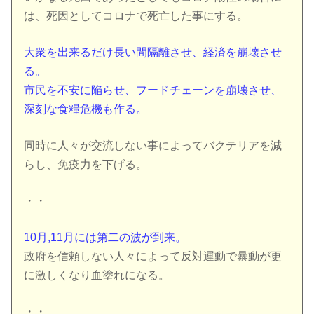
は、死因として
コロナで死亡した事にする。
大衆を出来るだけ長い間隔離させ、経済を崩壊させ
る。
市民を不安に陥らせ、フードチェーンを崩壊させ、
深刻な食糧危機
も作る。
同時に人々が交流しない事によってバクテリアを減
らし、免疫力を
下げる。
・・
10月,11月には第二
の
波が到来。
政府を信頼しない人々によって反対運動で暴動が更
に激しくなり血
塗れになる。
・・