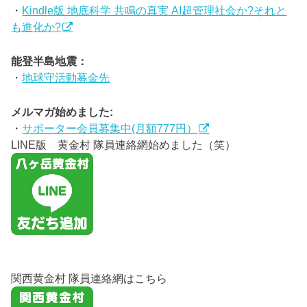
・
Kindle版 地底科学 共鳴の真実 AI超管理社会か?それと
も進化か?
能登半島地震：
・
地球守活動募金先
メルマガ始めました:
・
サポーター会員募集中(月額777円）
LINE版 黄金村 隊員連絡網始めました（笑）
関西黄金村 隊員連絡網はこちら