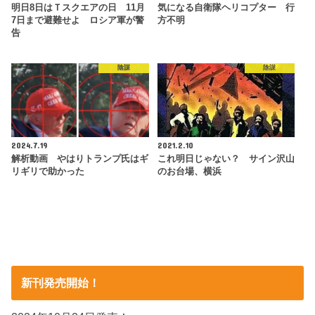
明日8日はＴスクエアの日 11月
気になる自衛隊ヘリコプター 行
7日まで避難せよ ロシア軍が警
方不明
告
陰謀
陰謀
2024.7.19
2021.2.10
解析動画 やはりトランプ氏はギ
これ明日じゃない？ サイン沢山
リギリで助かった
のお台場、横浜
新刊発売開始！