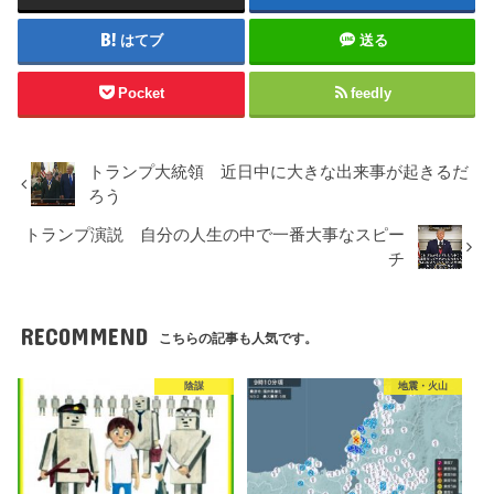
はてブ
送る
Pocket
feedly
トランプ大統領 近日中に大きな出来事が起きるだ
ろう
トランプ演説 自分の人生の中で一番大事なスピー
チ
RECOMMEND
こちらの記事も人気です。
陰謀
地震・火山