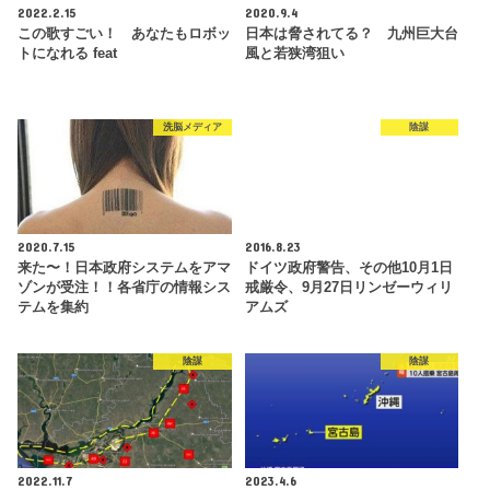
2022.2.15
2020.9.4
この歌すごい！ あなたもロボッ
日本は脅されてる？ 九州巨大台
トになれる feat
風と若狭湾狙い
洗脳メディア
陰謀
2020.7.15
2016.8.23
来た〜！日本政府システムをアマ
ドイツ政府警告、その他10月1日
ゾンが受注！！各省庁の情報シス
戒厳令、9月27日リンゼーウィリ
テムを集約
アムズ
陰謀
陰謀
2022.11.7
2023.4.6