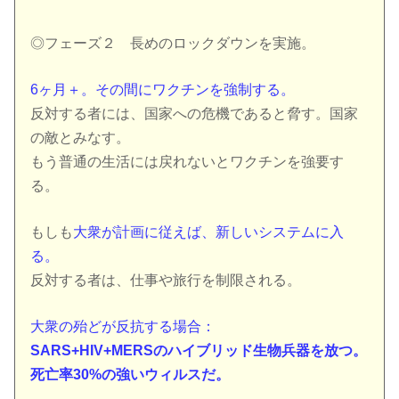
◎フェーズ２ 長め
の
ロック
ダウンを実施。
6ヶ月＋。そ
の
間にワクチンを強制する。
反対する者には、国家へ
の
危機であると脅す。国家
の
敵とみなす。
もう普通
の
生活には戻れないとワクチンを強要す
る。
もしも
大衆が計画に従えば、新しいシステムに入
る。
反対する者は、仕事や旅行を制限される。
大衆
の
殆どが反抗する場合：
SARS+HIV+MERS
の
ハイブ
リッド生物兵器を放つ。
死亡率30%
の
強いウィルスだ。