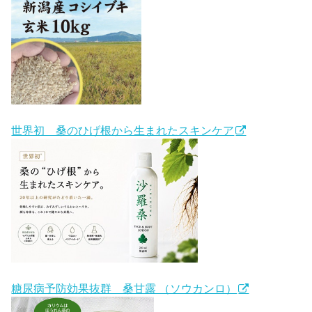
世界初 桑のひげ根から生まれたスキンケア
糖尿病予防効果抜群 桑甘露 （ソウカンロ）