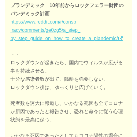
プランデミック 10年前から
ロック
フェラー財団
の
パンデミック
計画
https://www.reddit.com/r/consp
iracy/comments/ge0zg5/a_step_
by_step_guide_on_how_to_create
_a_plandemic/
・・
ロック
ダウンが起きたら、国内でウィルスが広がる
事を持続させる
。
十分な感染者数が出て、隔離を強要しない。
ロック
ダウン後は、ゆっくりと広げていく。
死者数を誇大に報道し、いかなる死因も全てコロナ
が原因であった
と報告させ、恐れと命令に従う心理
状態を最高に保つ。
いかなる死因であったとしてもコロナ陽性
の
場合に