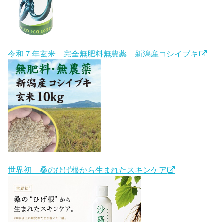
令和７年玄米 完全無肥料無農薬 新潟産コシイブキ
世界初 桑のひげ根から生まれたスキンケア