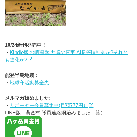
10/24新刊発売中！
・
Kindle版 地底科学 共鳴の真実 AI超管理社会か?それと
も進化か?
能登半島地震：
・
地球守活動募金先
メルマガ始めました:
・
サポーター会員募集中(月額777円）
LINE版 黄金村 隊員連絡網始めました（笑）