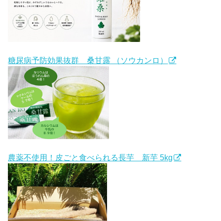
糖尿病予防効果抜群 桑甘露 （ソウカンロ）
農薬不使用！皮ごと食べられる長芋 新芋 5kg