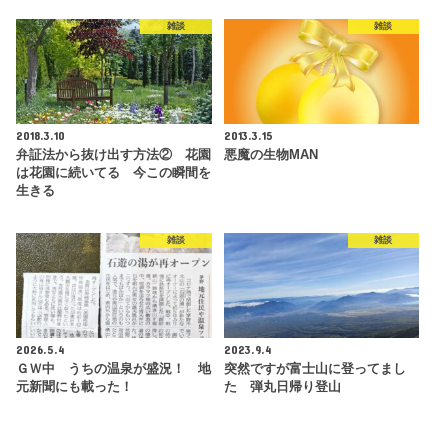
雑談
雑談
2018.3.10
2013.3.15
弁証法から抜け出す方法② 花園
悪魔の生物MAN
は花園に続いてる 今この瞬間を
生きる
雑談
雑談
2026.5.4
2023.9.4
ＧＷ中 うちの温泉が盛況！ 地
突然ですが富士山に登ってまし
元新聞にも載った！
た 弾丸日帰り登山