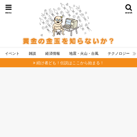
menu
search
イベント
雑談
経済情報
地震・火山・台風
テクノロジー
続け者ども！伝説はここから始まる！