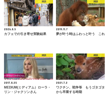
雑談
雑談
2026.8.5
2019.11.7
カフェでの引き寄せ実験結果
夢が叶う時はふわっと叶う これ
雑談
雑談
2017.8.25
2021.7.2
MEDIUM(ミディアム）ローラ・
ワクチン、戦争等 もうゴタゴタ
リン・ジャクソンさん
から卒業する時期