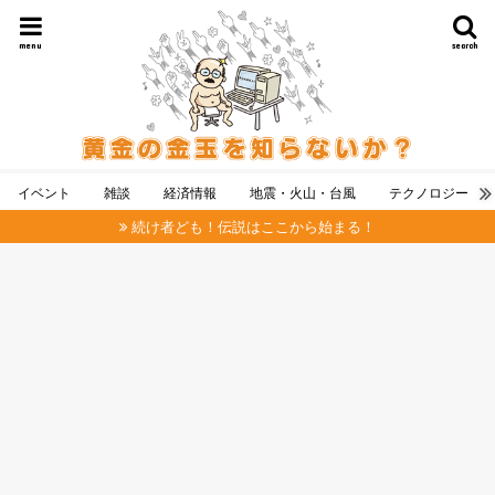
menu
search
イベント
雑談
経済情報
地震・火山・台風
テクノロジー
続け者ども！伝説はここから始まる！