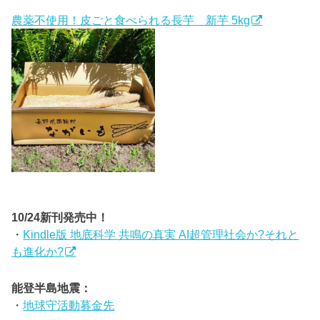
農薬不使用！皮ごと食べられる長芋 新芋 5kg
10/24新刊発売中！
・
Kindle版 地底科学 共鳴の真実 AI超管理社会か?それと
も進化か?
能登半島地震：
・
地球守活動募金先