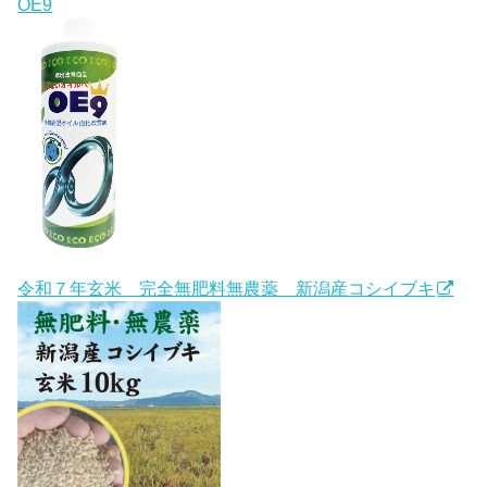
OE9
令和７年玄米 完全無肥料無農薬 新潟産コシイブキ