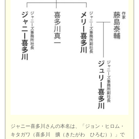
ジャニー喜多川さんの本名は、「ジョン・ヒロム・
キタガワ（喜多川 擴（きたがわ ひろむ））」で