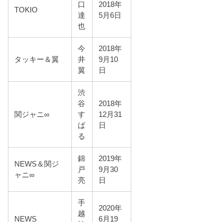
口
2018年
TOKIO
達
5月6日
也
今
2018年
タッキー＆翼
井
9月10
翼
日
渋
谷
2018年
関ジャニ∞
す
12月31
ば
日
る
錦
2019年
NEWS＆関ジ
戸
9月30
ャニ∞
亮
日
手
2020年
越
NEWS
6月19