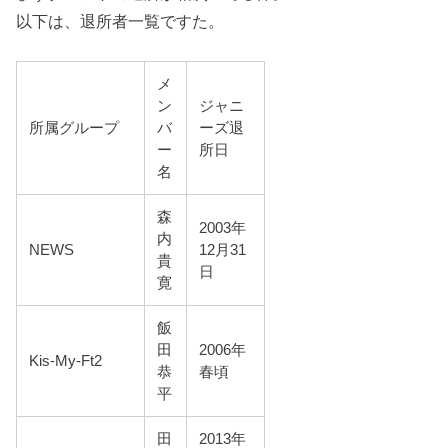
以下は、退所者一覧ですた。
メ
ン
ジャニ
所属グループ
バ
ーズ退
ー
所日
名
森
2003年
内
NEWS
12月31
貴
日
寛
飯
田
2006年
Kis-My-Ft2
恭
春頃
平
田
2013年