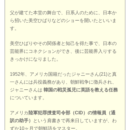
父が建てた本堂の舞台で、日系人のために、日本か
ら招いた美空ひばりなどのショーを開いたといいま
す。
美空ひばりやその関係者と知己を得た事で、日本の
芸能界にコネクションができ、後に芸能界入りする
きっかけになりました。
1952年、アメリカ国籍だったジャニーさん(21)と真
一さんには兵役義務があり、朝鮮戦争に徴兵され、
ジャニーさんは
韓国の戦災孤児に英語を教える任務
についています。
アメリカ
陸軍犯罪捜査司令部（CID）の情報員（通
訳の助手）
という肩書きで再来日していますが、わ
ずか10ヶ月で朝鮮語をマスター。