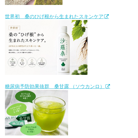
世界初 桑のひげ根から生まれたスキンケア
糖尿病予防効果抜群 桑甘露 （ソウカンロ）