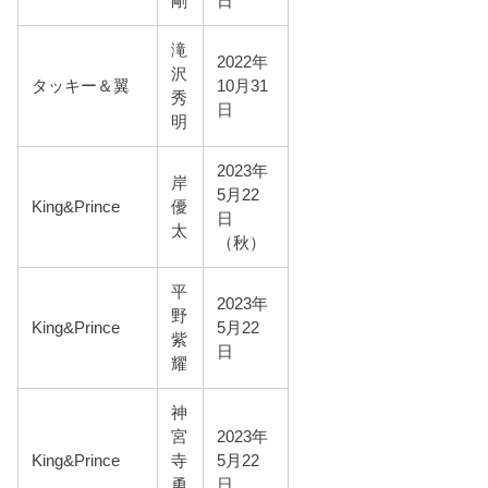
剛
日
滝
2022年
沢
タッキー＆翼
10月31
秀
日
明
2023年
岸
5月22
King&Prince
優
日
太
（秋）
平
2023年
野
King&Prince
5月22
紫
日
耀
神
宮
2023年
King&Prince
寺
5月22
勇
日