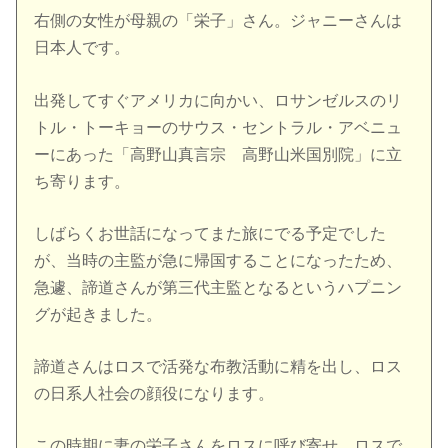
右側の女性が母親の「栄子」さん。ジャニーさんは
日本人です。
出発してすぐアメリカに向かい、ロサンゼルスのリ
トル・トーキョーのサウス・セントラル・アベニュ
ーにあった「高野山真言宗 高野山米国別院」に立
ち寄ります。
しばらくお世話になってまた旅にでる予定でした
が、当時の主監が急に帰国することになったため、
急遽、諦道さんが第三代主監となるというハプニン
グが起きました。
諦道さんはロスで活発な布教活動に精を出し、ロス
の日系人社会の顔役になります。
この時期に妻の栄子さんをロスに呼び寄せ、ロスで