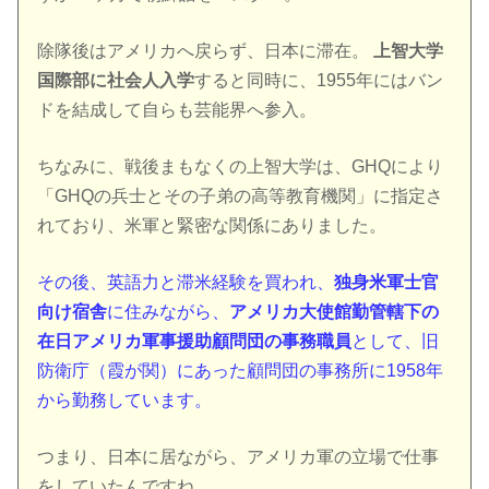
除隊後はアメリカへ戻らず、日本に滞在。
上智大学
国際部に社会人入学
すると同時に、1955年にはバン
ドを結成して自らも芸能界へ参入。
ちなみに、戦後まもなくの上智大学は、GHQにより
「GHQの兵士とその子弟の高等教育機関」に指定さ
れており、米軍と緊密な関係にありました。
その後、英語力と滞米経験を買われ、
独身米軍士官
向け宿舎
に住みながら、
アメリカ大使館勤管轄下の
在日アメリカ軍事援助顧問団の事務職員
として、旧
防衛庁（霞が関）にあった顧問団の事務所に1958年
から勤務しています。
つまり、日本に居ながら、アメリカ軍の立場で仕事
をしていたんですね。