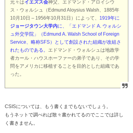
元々は
イエズス会
神父、エドマンド・アロイシウ
ス・ウォルシュ（Edmund Aloysius Walsh、1885年
10月10日 – 1956年10月31日）によって、
1919年に
ジョージタウン大学内
に、「エドマンド A. ウォルシ
ュ外交学院」（Edmund A. Walsh School of Foreign
Service、略称SFS）として創設された組織が改組さ
れたものである。
エドマンド・ウォルシュは地政学
者カール・ハウスホーファーの弟子であり、その学
問をアメリカに移植することを目的とした組織であ
った。
CSISについては、もう書くまでもないでしょう。
もうネットで調べれば散々書かれてるのでここでは詳し
く書きません。