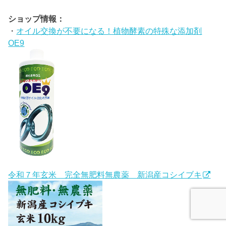
ショップ情報：
・
オイル交換が不要になる！植物酵素の特殊な添加剤
OE9
令和７年玄米 完全無肥料無農薬 新潟産コシイブキ