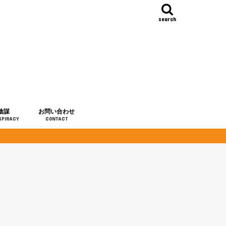
search
陰謀
お問い合わせ
SPIRACY
CONTACT
の歴史
・予言
メディア