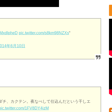
/jeMxdIpheD
pic.twitter.com/s8km98NZXs
“
2014年6月10日
ダチ、カクテン。夜なべして仕込んだという干しエ
pic.twitter.com/1FV8DY4izM