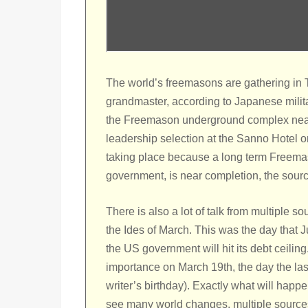
The world’s freemasons are gathering in 
grandmaster, according to Japanese militar
the Freemason underground complex near 
leadership selection at the Sanno Hotel 
taking place because a long term Freemas
government, is near completion, the sour
There is also a lot of talk from multiple s
the Ides of March. This was the day that 
the US government will hit its debt ceiling
importance on March 19th, the day the las
writer’s birthday). Exactly what will happen
see many world changes, multiple source