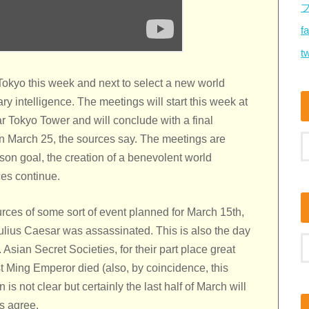
f
tw
Tokyo this week and next to select a new world
y intelligence. The meetings will start this week at
Tokyo Tower and will conclude with a final
on March 25, the sources say. The meetings are
on goal, the creation of a benevolent world
ces continue.
ources of some sort of event planned for March 15th,
Julius Caesar was assassinated. This is also the day
. Asian Secret Societies, for their part place great
t Ming Emperor died (also, by coincidence, this
 is not clear but certainly the last half of March will
s agree.