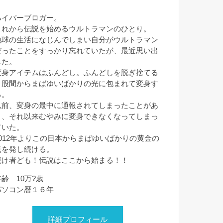
ハイパーブロガー。
これから伝説を始めるウルトラマンのひとり。
地球の生活になじんでしまい自分がウルトラマン
だったことをすっかり忘れていたが、最近思い出
した。
変身アイテムはふんどし。ふんどしを脱ぎ捨てる
と股間からまばゆいばかりの光に包まれて変身す
る。
以前、変身の最中に通報されてしまったことがあ
り、それ以来むやみに変身できなくなってしまっ
ていた。
2012年よりこの日本からまばゆいばかりの黄金の
光を発し続ける。
続け者ども！伝説はここから始まる！！
年齢 10万?歳
パソコン暦１６年
詳細プロフィール