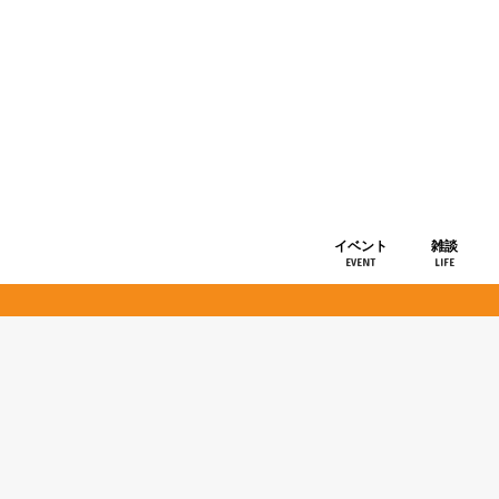
イベント
雑談
EVENT
LIFE
ショップ情
お知らせ