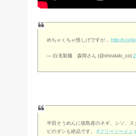
めちゃくちゃ怪しげですが…
http://t.co
— 白滝製麺 森岡さん (@shirataki_co)
半田そうめんに徳島産のネギ、シソ、ス
ビのダシも絶品です。
#フリーソーメン