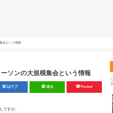
模集会という情報
ーメーソンの大規模集会という情報
はてブ
送る
Pocket
んですが。