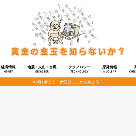
経済情報
地震・火山・台風
テクノロジー
原発情報
MONEY
DISASTER
TECHNOLOGY
NUCLEAR
CON
続け者ども！伝説はここから始まる！
報
健康
宇宙
奴ら
予知
洗脳