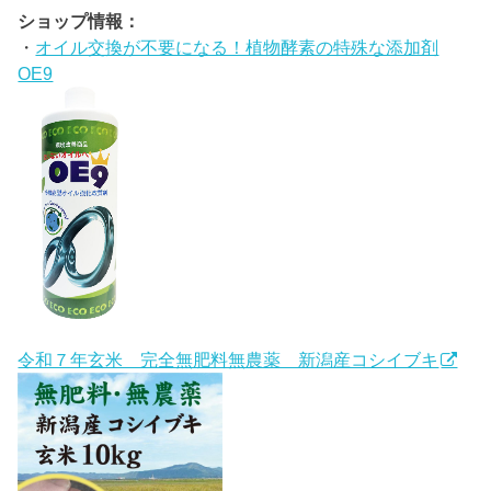
ショップ情報：
・
オイル交換が不要になる！植物酵素の特殊な添加剤
OE9
令和７年玄米 完全無肥料無農薬 新潟産コシイブキ