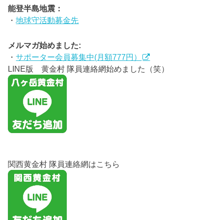
能登半島地震：
・
地球守活動募金先
メルマガ始めました:
・
サポーター会員募集中(月額777円）
LINE版 黄金村 隊員連絡網始めました（笑）
関西黄金村 隊員連絡網はこちら