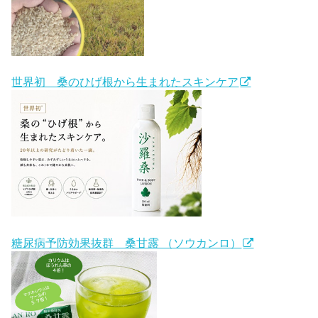
世界初 桑のひげ根から生まれたスキンケア
糖尿病予防効果抜群 桑甘露 （ソウカンロ）