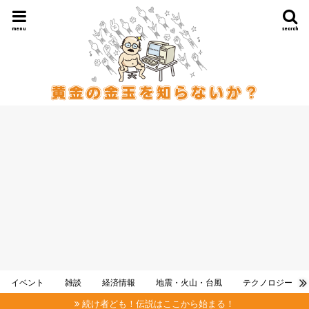
menu
search
イベント
雑談
経済情報
地震・火山・台風
テクノロジー
続け者ども！伝説はここから始まる！