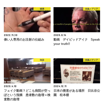
健康
洗脳メディア
2022.11.30
2020.8.14
偉い人専用のお注射の仕組み
動画 デイビッドアイク Speak
your truth!!
陰謀
洗脳メディア
2020.4.10
2024.12.11
フェイク動画？どこも病院が空っ
日本の善意がある場所 日比谷公
ぽという指摘 患者数の急増＝検
園 松本楼
査数の急増