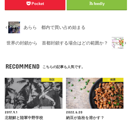
Pocket
feedly
あらら 都内で買い占め始まる
世界の封鎖から 首都封鎖する場合はどの範囲か？
RECOMMEND
こちらの記事も人気です。
陰謀
健康
2017.9.1
2022.6.20
北朝鮮と陸軍中野学校
納豆が血栓を溶かす？