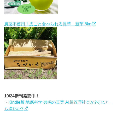
農薬不使用！皮ごと食べられる長芋 新芋 5kg
10/24新刊発売中！
・
Kindle版 地底科学 共鳴の真実 AI超管理社会か?それと
も進化か?