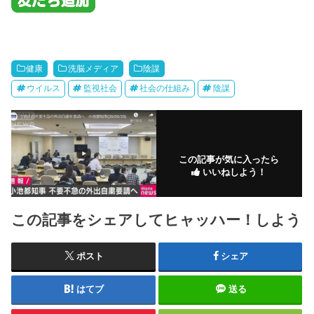
健康
洗脳メディア
陰謀
ウイルス
監視社会
社会の仕組み
陰謀
この記事が気に入ったら
いいねしよう！
この記事をシェアしてヒャッハー！しよう
ポスト
シェア
はてブ
送る