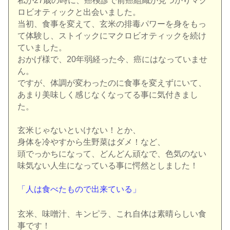
私が27歳の時に、
癌検診で前癌組織が見つかりマク
ロビオティックと出会いました。
当初、食事を変えて、玄米の排毒パワーを身をもっ
て体験し、
ストイックにマクロビオティックを続け
ていました。
おかげ様で、20年弱経った今、
癌にはなっていませ
ん。
ですが、体調が変わったのに食事を変えずにいて、
あまり美味しく感じなくなってる事に気付きまし
た。
玄米じゃないといけない！とか、
身体を冷やすから生野菜はダメ！
など、
頭でっかちになって、どんどん頑なで、
色気のない
味気ない人生になっている事に愕然としました！
「人は食べたもので出来ている」
玄米、味噌汁、キンピラ、これ自体は素晴らしい食
事です！