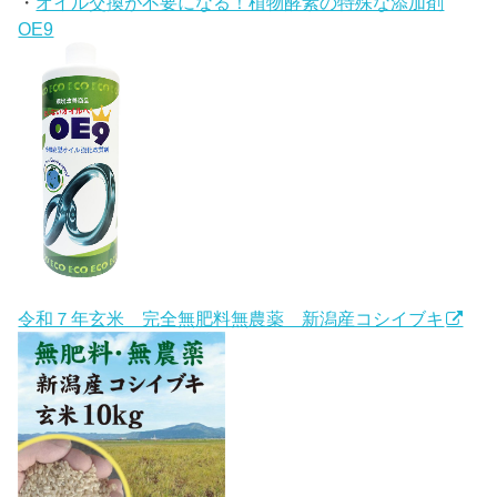
・
オイル交換が不要になる！植物酵素の特殊な添加剤
OE9
令和７年玄米 完全無肥料無農薬 新潟産コシイブキ