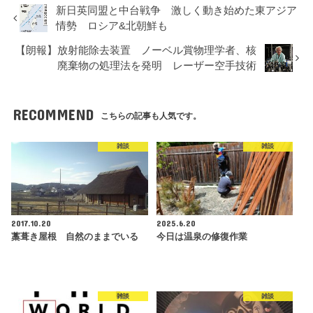
新日英同盟と中台戦争 激しく動き始めた東アジア
情勢 ロシア&北朝鮮も
【朗報】放射能除去装置 ノーベル賞物理学者、核
廃棄物の処理法を発明 レーザー空手技術
RECOMMEND
こちらの記事も人気です。
雑談
雑談
2017.10.20
2025.6.20
藁葺き屋根 自然のままでいる
今日は温泉の修復作業
雑談
雑談