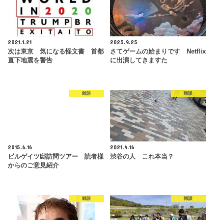
2021.1.21
2025.9.25
次は東京 気になる怪文書 首都
さてゲームの始まりです Netflix
直下地震を警告
に出演してきますた
雑談
雑談
2015.6.16
2021.4.16
ビルゲイツ邸訪問ツアー 読者様
渋谷の人 これ本当？
からのご意見紹介
雑談
雑談