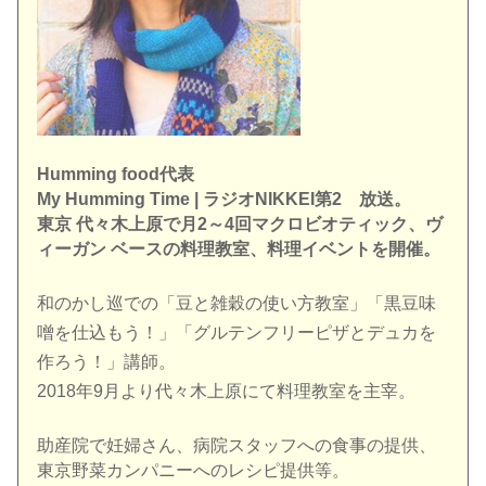
Humming food代表
My Humming Time | ラジオNIKKEI第2 放送。
東京 代々木上原で月2～4回マクロビオティック、
ヴ
ィーガン ベースの料理教室、料理イベントを開催。
和のかし巡での「豆と雑穀の使い方教室」「黒豆味
噌を仕込もう！」「グルテンフリーピザとデュカを
作ろう！」講師。
2018年9月より代々木上原にて料理教室を主宰。
助産院で妊婦さん、病院スタッフへの食事の提供、
東京野菜カンパニーへのレシピ提供等。