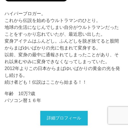
ハイパーブロガー。
これから伝説を始めるウルトラマンのひとり。
地球の生活になじんでしまい自分がウルトラマンだった
ことをすっかり忘れていたが、最近思い出した。
変身アイテムはふんどし。ふんどしを脱ぎ捨てると股間
からまばゆいばかりの光に包まれて変身する。
以前、変身の最中に通報されてしまったことがあり、そ
れ以来むやみに変身できなくなってしまっていた。
2012年よりこの日本からまばゆいばかりの黄金の光を発
し続ける。
続け者ども！伝説はここから始まる！！
年齢 10万?歳
パソコン暦１６年
詳細プロフィール