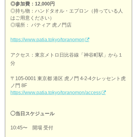
◎参加費：12,000円
◎持ち物：ハンドタオル・エプロン（
持っている人
はご用意ください）
◎場所： パティア 虎ノ門店
https://www.patia.tokyo/
toranomon
アクセス：東京メトロ日比谷線「神谷町駅」から１
分
〒105-0001 東京都 港区 虎ノ門 4-2-4クレッセント虎
ノ門 8F
https://www.patia.tokyo/toranomon/access
◯当日スケジュール
10:45〜 開場 受付