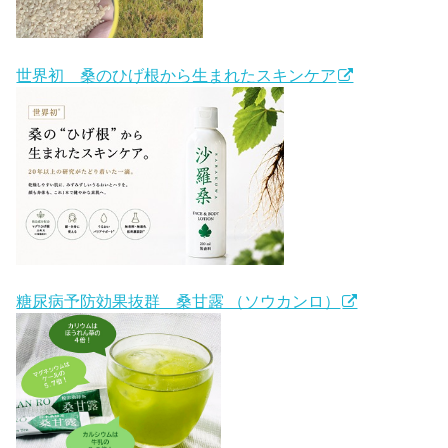
世界初 桑のひげ根から生まれたスキンケア
糖尿病予防効果抜群 桑甘露 （ソウカンロ）