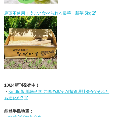
農薬不使用！皮ごと食べられる長芋 新芋 5kg
10/24新刊発売中！
・
Kindle版 地底科学 共鳴の真実 AI超管理社会か?それと
も進化か?
能登半島地震：