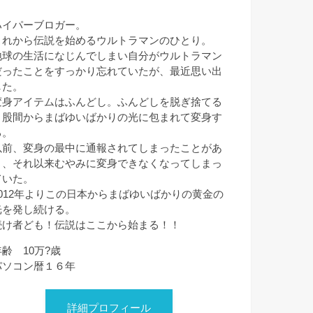
ハイパーブロガー。
これから伝説を始めるウルトラマンのひとり。
地球の生活になじんでしまい自分がウルトラマン
だったことをすっかり忘れていたが、最近思い出
した。
変身アイテムはふんどし。ふんどしを脱ぎ捨てる
と股間からまばゆいばかりの光に包まれて変身す
る。
以前、変身の最中に通報されてしまったことがあ
り、それ以来むやみに変身できなくなってしまっ
ていた。
2012年よりこの日本からまばゆいばかりの黄金の
光を発し続ける。
続け者ども！伝説はここから始まる！！
年齢 10万?歳
パソコン暦１６年
詳細プロフィール