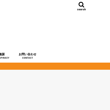
search
陰謀
お問い合わせ
SPIRACY
CONTACT
の歴史
・予言
メディア