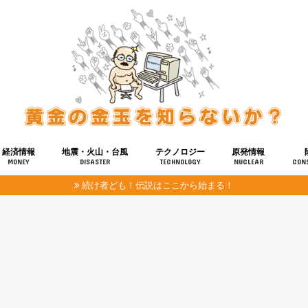
経済情報
地震・火山・台風
テクノロジー
原発情報
MONEY
DISASTER
TECHNOLOGY
NUCLEAR
CON
続け者ども！伝説はここから始まる！
報
健康
宇宙
奴ら
予知
洗脳