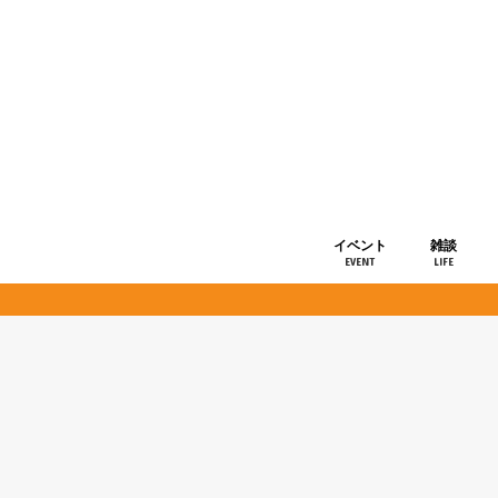
イベント
雑談
EVENT
LIFE
ショップ情
お知らせ