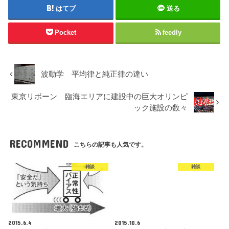
はてブ
送る
Pocket
feedly
波動学 平均律と純正律の違い
東京リボーン 臨海エリアに建設中の巨大オリンピ
ック施設の数々
RECOMMEND
こちらの記事も人気です。
雑談
雑談
2015.6.4
2015.10.6