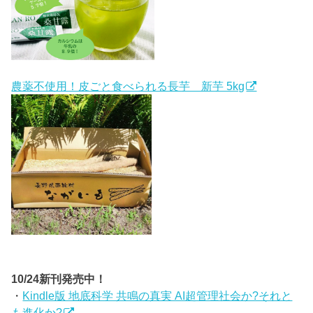
農薬不使用！皮ごと食べられる長芋 新芋 5kg
10/24新刊発売中！
・
Kindle版 地底科学 共鳴の真実 AI超管理社会か?それと
も進化か?