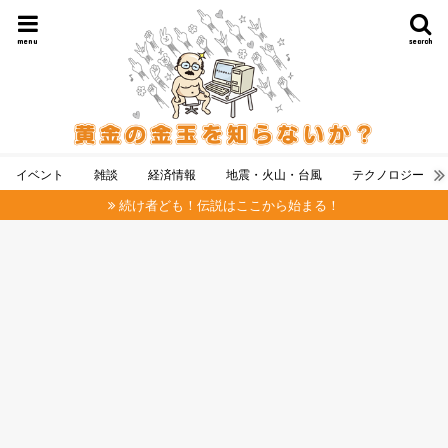
menu
search
イベント
雑談
経済情報
地震・火山・台風
テクノロジー
続け者ども！伝説はここから始まる！