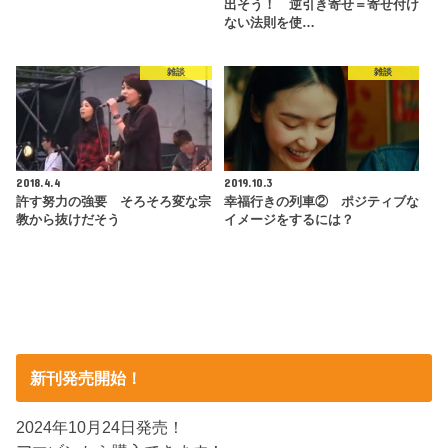
出そう！ 逆引き寄せ＝寄せ付け
ない法則を使…
雑談
雑談
2018.4.4
2019.10.3
許す努力の強要 そろそろ変な宗
幸福行きの列車② ポジティブな
教から抜けだそう
イメージをするには？
新刊発売開始！
2024年10月24日発売！