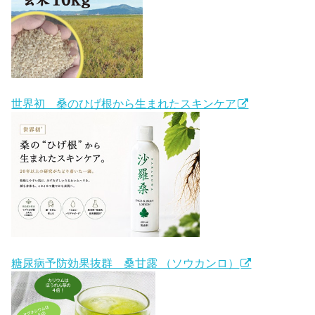
世界初 桑のひげ根から生まれたスキンケア
糖尿病予防効果抜群 桑甘露 （ソウカンロ）