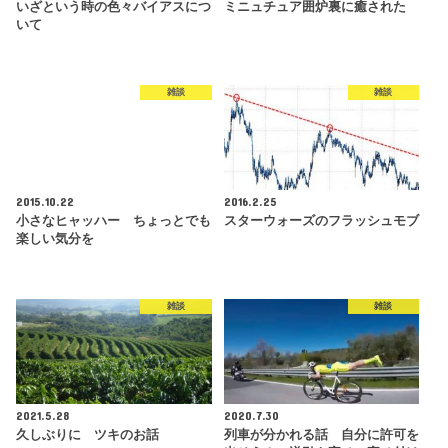
いざという時の色々バイアスにつ
ミニュチュア囲炉裏に癒された
いて
雑談
雑談
2015.10.22
2016.2.25
小さなヒャッハー ちょっとでも
スターウォーズのフラッシュモブ
楽しい気分を
雑談
雑談
2021.5.28
2020.7.30
久しぶりに ツキのお話
列車が分かれる話 自分に許可を