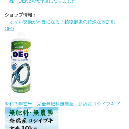
・
祝！DENBA代理店になりました
ショップ情報：
・
オイル交換が不要になる！植物酵素の特殊な添加剤
OE9
令和７年玄米 完全無肥料無農薬 新潟産コシイブキ