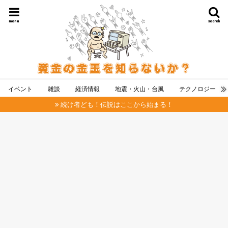
menu
search
イベント
雑談
経済情報
地震・火山・台風
テクノロジー
続け者ども！伝説はここから始まる！