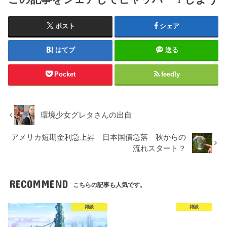
ポスト
シェア
はてブ
送る
Pocket
feedly
環境少女グレタさんの出自
アメリカ短期金利急上昇 日本国債急落 秋からの
流れスタート？
RECOMMEND
こちらの記事も人気です。
雑談
雑談