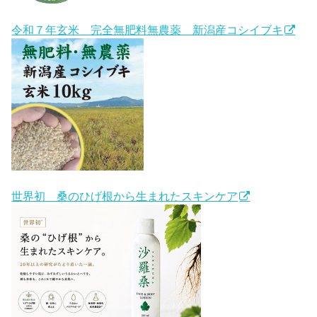
令和７年玄米 完全無肥料無農薬 新潟産コシイブキ
世界初 桑のひげ根から生まれたスキンケア