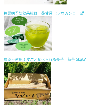
糖尿病予防効果抜群 桑甘露 （ソウカンロ）
農薬不使用！皮ごと食べられる長芋 新芋 5kg