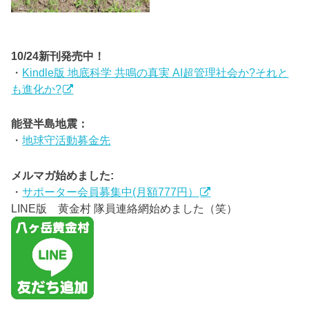
10/24新刊発売中！
・
Kindle版 地底科学 共鳴の真実 AI超管理社会か?それと
も進化か?
能登半島地震：
・
地球守活動募金先
メルマガ始めました:
・
サポーター会員募集中(月額777円）
LINE版 黄金村 隊員連絡網始めました（笑）