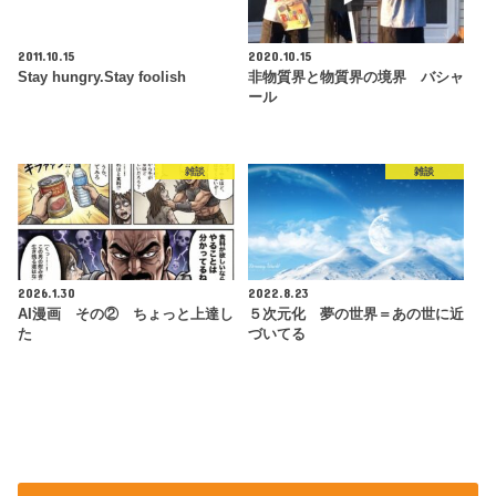
2011.10.15
2020.10.15
Stay hungry.Stay foolish
非物質界と物質界の境界 バシャ
ール
雑談
雑談
2026.1.30
2022.8.23
AI漫画 その② ちょっと上達し
５次元化 夢の世界＝あの世に近
た
づいてる