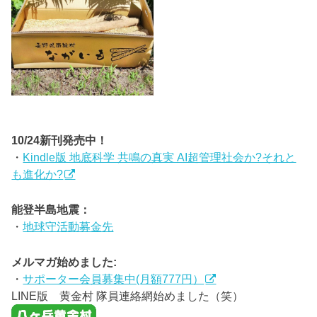
10/24新刊発売中！
・
Kindle版 地底科学 共鳴の真実 AI超管理社会か?それと
も進化か?
能登半島地震：
・
地球守活動募金先
メルマガ始めました:
・
サポーター会員募集中(月額777円）
LINE版 黄金村 隊員連絡網始めました（笑）