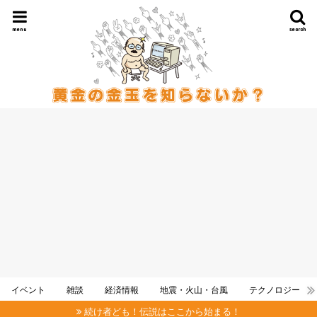
menu
search
イベント
雑談
経済情報
地震・火山・台風
テクノロジー
続け者ども！伝説はここから始まる！