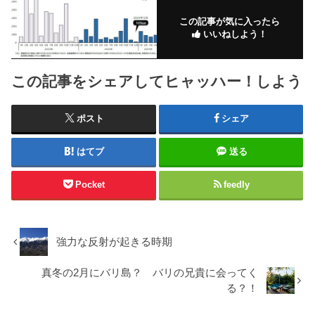
この記事が気に入ったら
いいねしよう！
この記事をシェアしてヒャッハー！しよう
ポスト
シェア
はてブ
送る
Pocket
feedly
強力な反射が起きる時期
真冬の2月にバリ島？ バリの兄貴に会ってく
る？！