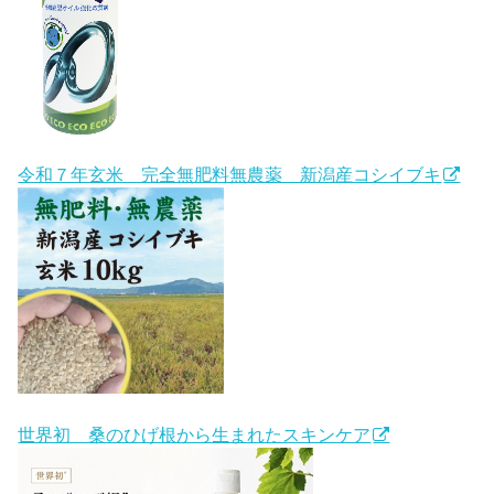
令和７年玄米 完全無肥料無農薬 新潟産コシイブキ
世界初 桑のひげ根から生まれたスキンケア