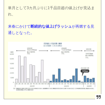
単月として3カ月ぶりに1千品目超の値上げが見込ま
れ、
来春にかけて
断続的な値上げラッシュ
が再燃する見
通しとなった。