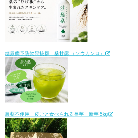
糖尿病予防効果抜群 桑甘露 （ソウカンロ）
農薬不使用！皮ごと食べられる長芋 新芋 5kg