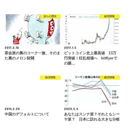
奴らの歴史
経済情報
2017.2.10
2017.1.5
茶会派の裏のコーク一族、そのま
ビットコイン史上最高値 13万
た裏のメロン財閥
円突破！狂乱相場へ bitflyerで
の購…
経済情報
経済情報
2014.2.20
2020.5.4
中国のデフォルトについて
あなたはスンナ派？それともシー
ヤ派？ 日本に訪れる大きな分岐