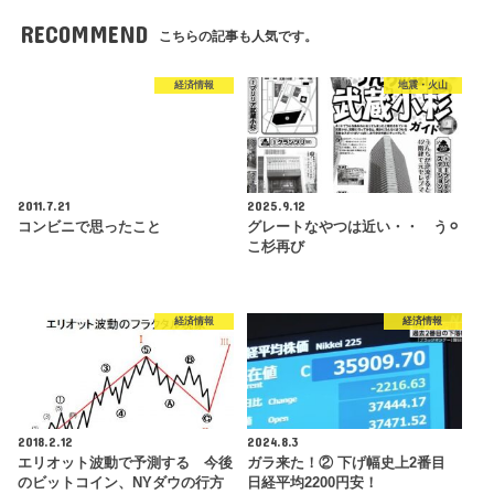
RECOMMEND
こちらの記事も人気です。
経済情報
地震・火山
2011.7.21
2025.9.12
コンビニで思ったこと
グレートなやつは近い・・ う⚪︎
こ杉再び
経済情報
経済情報
2018.2.12
2024.8.3
エリオット波動で予測する 今後
ガラ来た！② 下げ幅史上2番目
のビットコイン、NYダウの行方
日経平均2200円安！