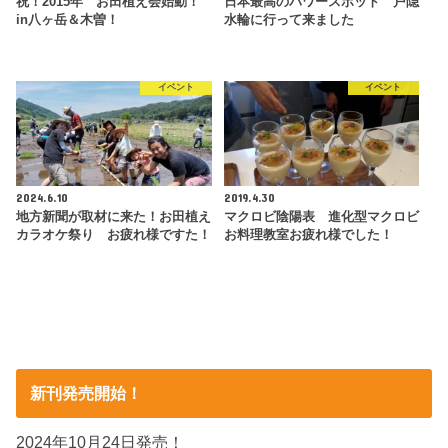
祝！2015年 お田植え会始動！
日本最高のパワースポット 戸隠
in八ヶ岳＆木曽！
水輪に行って来ました
イベント
イベント
2024.6.10
2019.4.30
地方新聞が取材に来た！お田植え
マクロビ陰陽表 進化型マクロビ
カラオケ祭り お疲れ様ですた！
お料理教室お疲れ様でした！
新刊発売開始！
2024年10月24日発売！