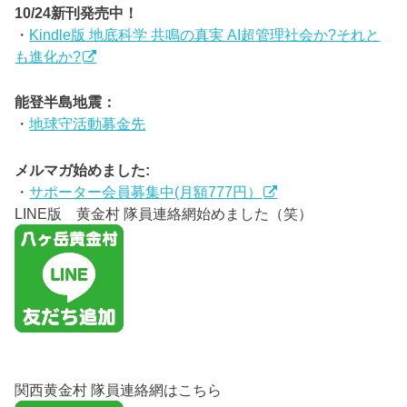
10/24新刊発売中！
・
Kindle版 地底科学 共鳴の真実 AI超管理社会か?それと
も進化か?
能登半島地震：
・
地球守活動募金先
メルマガ始めました:
・
サポーター会員募集中(月額777円）
LINE版 黄金村 隊員連絡網始めました（笑）
関西黄金村 隊員連絡網はこちら