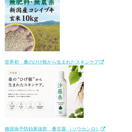
世界初 桑のひげ根から生まれたスキンケア
糖尿病予防効果抜群 桑甘露 （ソウカンロ）