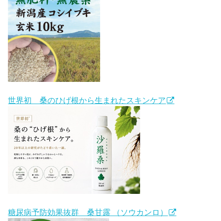
世界初 桑のひげ根から生まれたスキンケア
糖尿病予防効果抜群 桑甘露 （ソウカンロ）