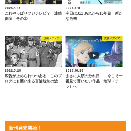
2025.1.27
2026.3.11
これやっぱりフジテレビ？ 連鎖
今日は311 あれから15年目 新た
倒産 その②
な危機
洗脳メディア
洗脳メディア
2022.3.28
2020.10.20
広告が止められつつある このブ
まさに人類の分れ目 今こそ一
ログにも襲い来る言論統制の波
番見て貰いたい作品 地球（テ
ラ）へ
新刊発売開始！