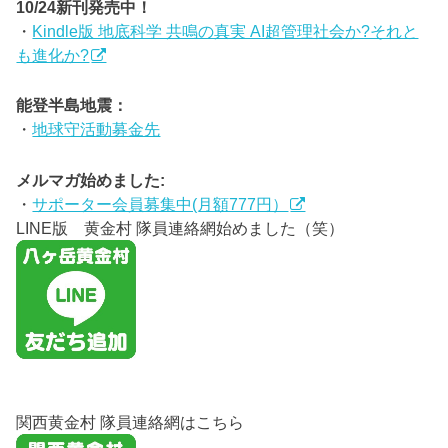
10/24新刊発売中！
・
Kindle版 地底科学 共鳴の真実 AI超管理社会か?それと
も進化か?
能登半島地震：
・
地球守活動募金先
メルマガ始めました:
・
サポーター会員募集中(月額777円）
LINE版 黄金村 隊員連絡網始めました（笑）
関西黄金村 隊員連絡網はこちら