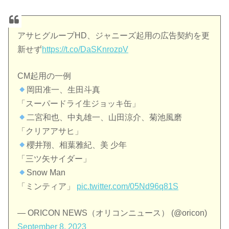
アサヒグループHD、ジャニーズ起用の広告契約を更
新せず
https://t.co/DaSKnrozpV
CM起用の一例
岡田准一、生田斗真
「スーパードライ生ジョッキ缶」
二宮和也、中丸雄一、山田涼介、菊池風磨
「クリアアサヒ」
櫻井翔、相葉雅紀、美 少年
「三ツ矢サイダー」
Snow Man
「ミンティア」
pic.twitter.com/05Nd96q81S
— ORICON NEWS（オリコンニュース） (@oricon)
September 8, 2023