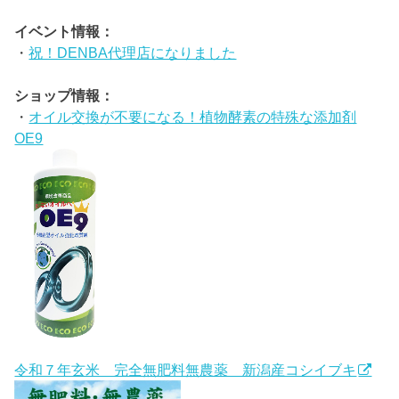
イベント情報：
・
祝！DENBA代理店になりました
ショップ情報：
・
オイル交換が不要になる！植物酵素の特殊な添加剤
OE9
令和７年玄米 完全無肥料無農薬 新潟産コシイブキ