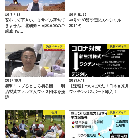
2017.4.21
2014.12.28
安心して下さい。ミサイル落ちて
やりすぎ都市伝説スペシャル
きません。北朝鮮＝日本皇室のご
2014冬
親戚 Tw…
洗脳メディア
洗脳メディア
2024.10.9
2021.6.18
衝撃！レプるところ初公開！ 明
【速報】ついに来た！日本も来月
治製菓ファルマ反ワク２団体を提
ワクチンパスポート導入！
訴
会員
洗脳メディア