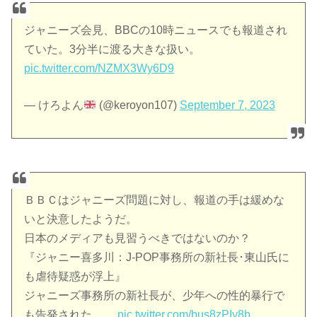
ジャニーズ会見、BBCの10時ニュースでも報道され
ていた。3分半に渡る大きな扱い。
pic.twitter.com/NZMX3Wy6D9
— けろよん
(@keroyon107)
September 7, 2023
ＢＢＣはジャニーズ問題に対し、報道の手は緩めな
いと決意したようだ。
日本のメディアも見習うべきではないのか？
『ジャニー喜多川：J-POP事務所の新社長･東山氏に
も虐待疑惑が浮上』
ジャニーズ事務所の新社長が、少年への性的暴行で
も告発された。…
pic.twitter.com/bus8zPIy8b