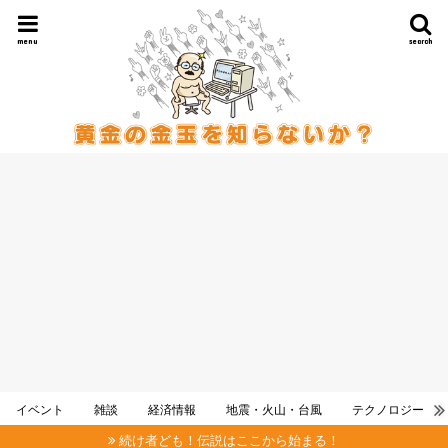
menu
search
イベント
雑談
経済情報
地震・火山・台風
テクノロジー
続け者ども！伝説はここから始まる！