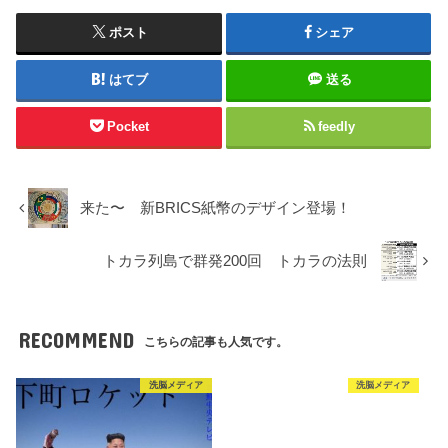
ポスト
シェア
はてブ
送る
Pocket
feedly
来た〜 新BRICS紙幣のデザイン登場！
トカラ列島で群発200回 トカラの法則
RECOMMEND
こちらの記事も人気です。
洗脳メディア
洗脳メディア