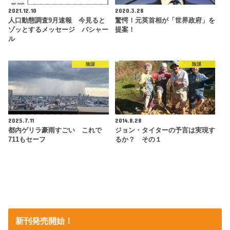
2021.12.10
2020.3.28
人口動態調査9月速報 今見ると
驚愕！元英首相が「世界政府」を
ゾッとするメッセージ バシャー
提案！
ル
陰謀
陰謀
2025.7.11
2014.8.28
都内ゲリラ豪雨すごい これで
ジョン・タイターの予言は実現す
711もセーフ
るか？ その１
新刊発売開始！