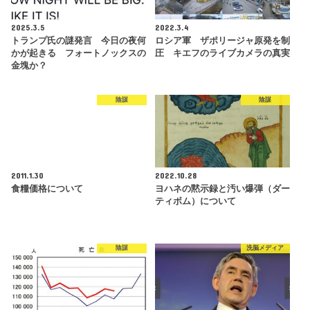
2025.3.5
2022.3.4
トランプ氏の謎発言 今日の夜何
ロシア軍 ザポリージャ原発を制
かが起きる フォートノックスの
圧 キエフのライブカメラの真実
金塊か？
陰謀
陰謀
2011.1.30
2022.10.28
食糧価格について
ヨハネの黙示録と汚い爆弾（ダー
ティボム）について
陰謀
洗脳メディア