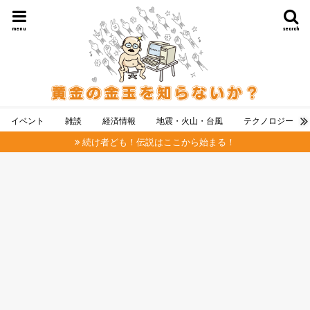
menu
search
イベント
雑談
経済情報
地震・火山・台風
テクノロジー
続け者ども！伝説はここから始まる！