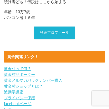
続け者ども！伝説はここから始まる！！
年齢 10万?歳
パソコン暦１６年
詳細プロフィール
黄金関連リンク！
黄金村って何？
黄金村サポーター
黄金メルマガバックナンバー購入
黄金村ショップとは？
波動学講座
プライバシー保護
facebookページ