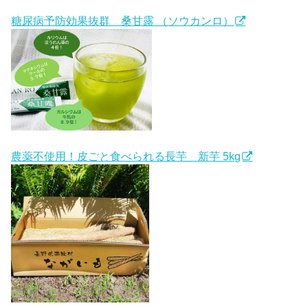
糖尿病予防効果抜群 桑甘露 （ソウカンロ）
農薬不使用！皮ごと食べられる長芋 新芋 5kg