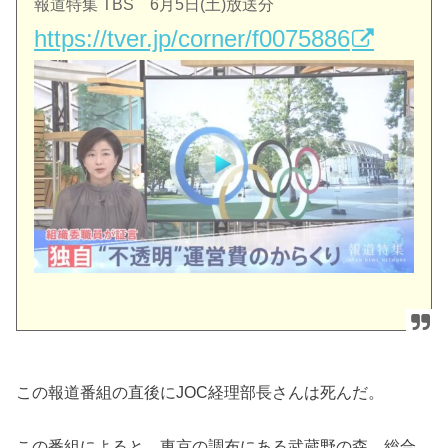
報道特集
TBS 6月5日(土)放送分
https://tver.jp/corner/f0075886
この報道番組の直後にJOC経理部長さんは死んだ。
この番組によると、東京の調布にある武蔵野の森 総合