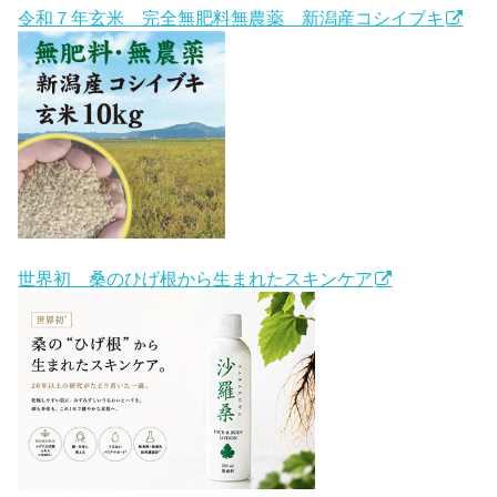
令和７年玄米 完全無肥料無農薬 新潟産コシイブキ
世界初 桑のひげ根から生まれたスキンケア