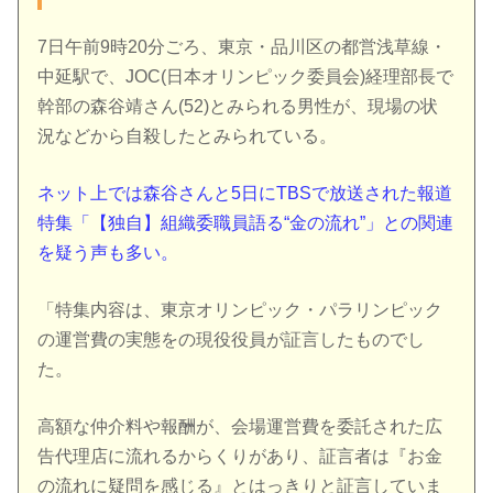
7日午前9時20分ごろ、東京・品川区の都営浅草線・
中延駅で、JOC(日本オリンピック委員会)経理部長で
幹部の森谷靖さん(52)とみられる男性が、現場の状
況などから自殺したとみられている。
ネット上では森谷さんと5日にTBSで放送された報道
特集「【独自】組織委職員語る“金の流れ”」との関連
を疑う声も多い。
「特集内容は、東京オリンピック・パラリンピック
の運営費の実態をの現役役員が証言したものでし
た。
高額な仲介料や報酬が、会場運営費を委託された広
告代理店に流れるからくりがあり、証言者は『お金
の流れに疑問を感じる』とはっきりと証言していま