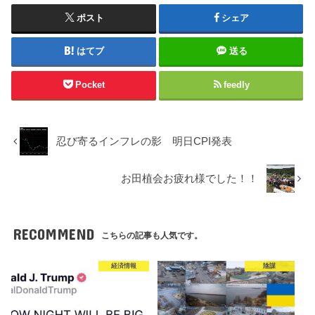
ポスト
シェア
はてブ
送る
Pocket
feedly
忍び寄るインフレの影 明日CPI発表
お田植会お疲れ様でした！！
RECOMMEND
こちらの記事も人気です。
経済情報
陰謀