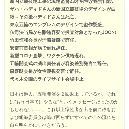
新国立競技場工事の現場監督23才男性が過労自殺。
ザハ・ハディドさんの新国立競技場のデザインが白
紙→その後ハディドさんは死亡。
東京五輪のエンブレムのデザインで盗作疑惑。
仏司法当局から贈賄容疑で捜査対象となったJOCの
竹田恒和会長が汚職疑惑で辞任。
安倍前首相が病で倒れ辞任。
新型コロナ直撃、ワクチン供給遅れ。
五輪開会式の演出責任者が容姿差別発言で辞任。
森喜朗会長が女性蔑視発言で辞任。
代々木公園のライブサイト会場中止。
日本は過去、五輪開催を２回返上しているが、それ
は“もう日本ではやるな”というメッセージだったのか
もしれない……。これ以上犠牲者が出る前に政府お
よび組織委員会は逃げ回らずにすべての金の流れを
自ら明らかにすべきだろう。