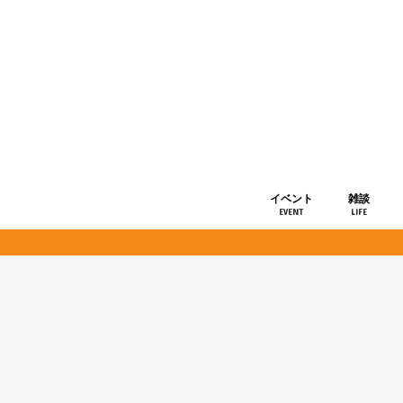
イベント
雑談
EVENT
LIFE
ショップ情
お知らせ