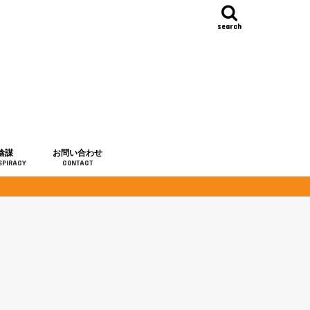
search
陰謀
お問い合わせ
SPIRACY
CONTACT
の歴史
・予言
メディア