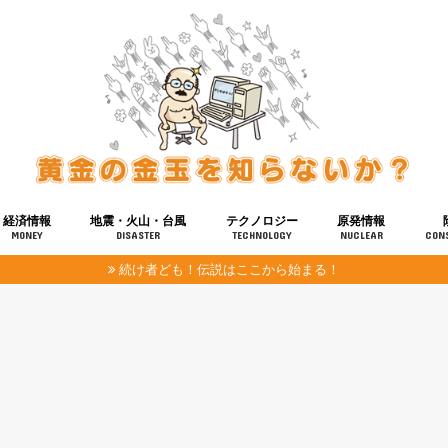
経済情報
地震・火山・台風
テクノロジー
原発情報
MONEY
DISASTER
TECHNOLOGY
NUCLEAR
CON
続け者ども！伝説はここから始まる！
報
健康
宇宙
奴ら
予知
洗脳