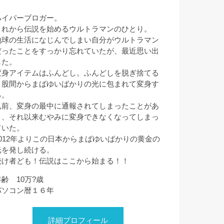
ハイパーブロガー。
これから伝説を始めるウルトラマンのひとり。
地球の生活になじんでしまい自分がウルトラマン
だったことをすっかり忘れていたが、最近思い出
した。
変身アイテムはふんどし。ふんどしを脱ぎ捨てる
と股間からまばゆいばかりの光に包まれて変身す
る。
以前、変身の最中に通報されてしまったことがあ
り、それ以来むやみに変身できなくなってしまっ
ていた。
2012年よりこの日本からまばゆいばかりの黄金の
光を発し続ける。
続け者ども！伝説はここから始まる！！
年齢 10万?歳
パソコン暦１６年
詳細プロフィール