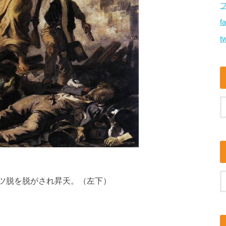
f
tw
ツ脱を脱がされ昇天。（左下）