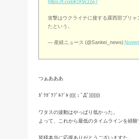
https://t.co/pKIX9czze7
攻撃はウクライナに接する露西部ブリャ
たという。
— 産経ニュース (@Sankei_news)
Novem
つぁあああ
ｶﾞｸｶﾞｸﾌﾞﾙﾌﾞﾙ ((((；ﾟДﾟ)))))))
ワタスの波動はやっぱり低かった。
よって、これから最低のタイムラインを経験
皆様本当に応援ありがとうございますた。