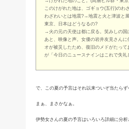
→けがれた地のこと。(高層ビル群・東京
このけがれた地は、ゴギョウ(五行)のわ
わざわいとは地震?→地震と火と津波と風
東京、日本はどうなるの?
→火の元の天使は都に戻る。笑みしの国
あと、映像と声。女優の岩井友見さんに
オが被災したため、復旧のメドがたって
が「今日のニュースナインはこれで失礼
で、この夏の予言はそれ以来ついぞ当たらず
まぁ、まさかなぁ。
伊勢女さんの夏の予言はいろいろ詳細に分析