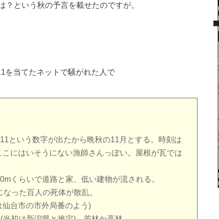
は？という秋の予言を載せたのですが。
11を当てたネットで騒がれた人で
、11という数字が出たから晩秋の11月とする。時刻は
。ここにはいそうにない漁師さんっぽい。屋根が瓦では
10mくらいで道路と家、低い建物が流される。
になった百人の死体が散乱。
022は仙台市の市外局番のよう)
田(当初は新潟県と推定)、若林か高林