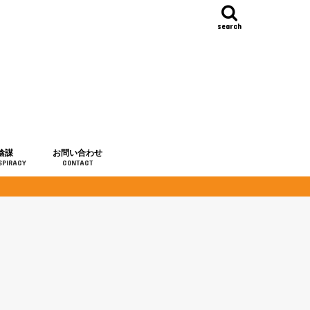
search
陰謀
お問い合わせ
SPIRACY
CONTACT
の歴史
・予言
メディア