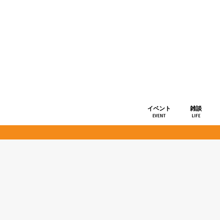
イベント
雑談
EVENT
LIFE
ショップ情
お知らせ