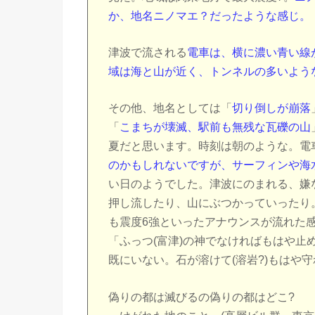
か、地名ニノマエ？だったような感じ。
津波で流される
電車は、横に濃い青い線
域は海と山が近く、トンネルの多いよう
その他、地名としては「
切り倒しが崩落
「
こまちが壊滅、駅前も無残な瓦礫の山
夏だと思います。時刻は朝のような。電
のかもしれないですが、サーフィンや海
い日のようでした。津波にのまれる、嫌
押し流したり、山にぶつかっていったり
も震度6強といったアナウンスが流れた
「ふっつ(富津)の神でなければもはや止め
既にいない。石が溶けて(溶岩?)もはや
偽りの都は滅びるの偽りの都はどこ?