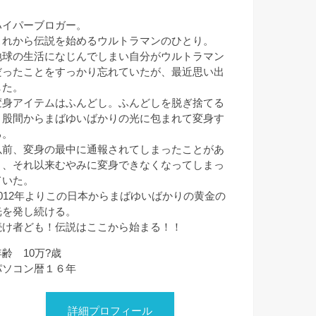
ハイパーブロガー。
これから伝説を始めるウルトラマンのひとり。
地球の生活になじんでしまい自分がウルトラマン
だったことをすっかり忘れていたが、最近思い出
した。
変身アイテムはふんどし。ふんどしを脱ぎ捨てる
と股間からまばゆいばかりの光に包まれて変身す
る。
以前、変身の最中に通報されてしまったことがあ
り、それ以来むやみに変身できなくなってしまっ
ていた。
2012年よりこの日本からまばゆいばかりの黄金の
光を発し続ける。
続け者ども！伝説はここから始まる！！
年齢 10万?歳
パソコン暦１６年
詳細プロフィール