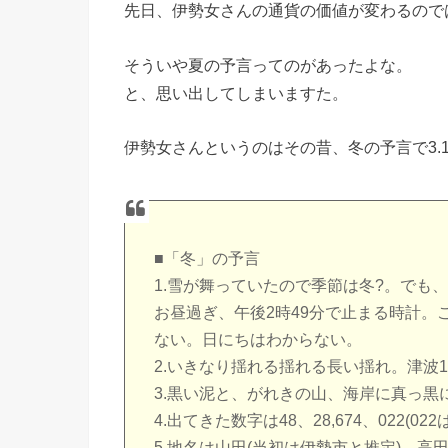
先日、伊勢女さんの通貨の価値が変わるので
そういや夏の予言ってのがあったよな。
と、思い出してしまいますた。
伊勢女さんというのはその昔、冬の予言で3.
■「冬」の予言
1.雪が舞っていたので季節は冬?。でも
お昼過ぎ、午後2時49分で止まる時計
ない。日にちはわからない。
2.いきなり揺れる揺れる長い揺れ。津波
3.黒い泥と、がれきの山、海岸に真っ黒
4.出てきた数字は48、28,674、022(
5.地名は山田(当初は伊勢市と推定)、高