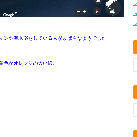
f
tw
ィンや海水浴をしている人がまばらなようでした。
。
黄色かオレンジの太い線。