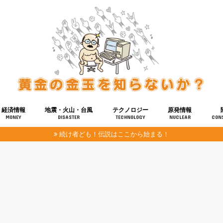
経済情報
地震・火山・台風
テクノロジー
原発情報
MONEY
DISASTER
TECHNOLOGY
NUCLEAR
CON
続け者ども！伝説はここから始まる！
報
健康
宇宙
奴ら
予知
洗脳