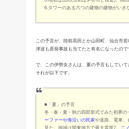
6.タワーのある六つの建物の建物がいきな
この予言が、陸前高田とか山田町、仙台市若
津波も原発事故も当てたと有名になったので
で、この伊勢女さんは、夏の予言もしていて
それが以下です。
■「夏」の予言
冬・春・夏・秋の四部形式でみた初夢の
ーファーや海沿いの民家
や道路、電車、
見た。地域は関東地方で最大震度7。
ニ