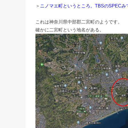
＞
ニノマエ町というところ。TBSのSPEC
これは神奈川県中部郡二宮町のようです。
確かに二宮町という地名がある。