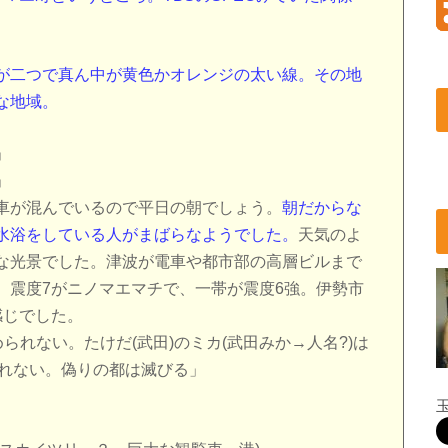
が二つで真ん中が黄色かオレンジの太い線。その地
な地域。
」
」
車が混んでいるので平日の朝でしょう。
朝だからな
水浴をしている人がまばらなようでした。
天気のよ
な光景でした。津波が電車や都市部の高層ビルまで
。震度7がニノマエマチで、一帯が震度6強。伊勢市
感じでした。
られない。たけだ(武田)のミカ(武田みか→人名?)は
守れない。偽りの都は滅びる」