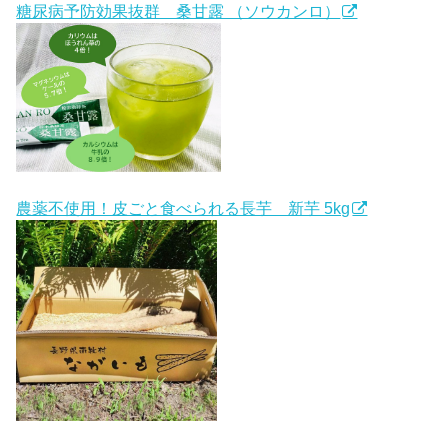
糖尿病予防効果抜群 桑甘露 （ソウカンロ）
農薬不使用！皮ごと食べられる長芋 新芋 5kg