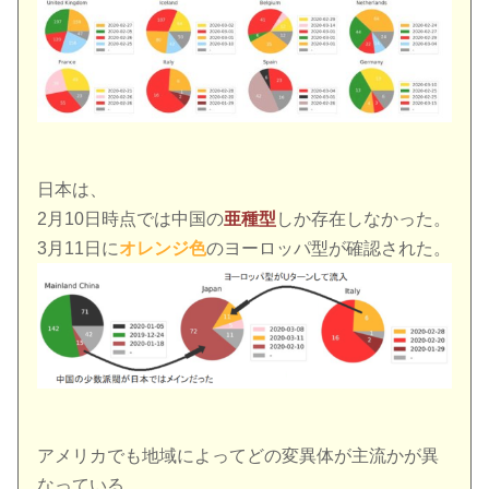
日本は、
2月10日時点では中国の
亜種型
しか存在しなかった。
3月11日に
オレンジ色
のヨーロッパ型が確認された。
アメリカでも地域によってどの変異体が主流かが異
なっている。