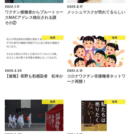
2022.1.11
2020.8.17
ワクチン接種者からブルートゥー
メッシュマスクが売れてるらしい
スMACアドレス検出される謎
その②
健康
健康
2020.2.25
2023.2.13
【速報】長野も初感染者 松本か
コロナワクチン非接種者ネットワ
ーク再開！
健康
健康