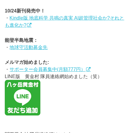
10/24新刊発売中！
・
Kindle版 地底科学 共鳴の真実 AI超管理社会か?それと
も進化か?
能登半島地震：
・
地球守活動募金先
メルマガ始めました:
・
サポーター会員募集中(月額777円）
LINE版 黄金村 隊員連絡網始めました（笑）