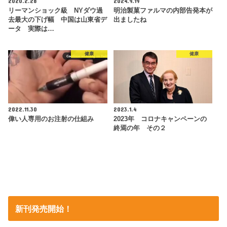
2020.2.28
2024.9.19
リーマンショック級 NYダウ過
明治製菓ファルマの内部告発本が
去最大の下げ幅 中国は山東省デ
出ましたね
ータ 実際は…
健康
健康
2022.11.30
2023.1.4
偉い人専用のお注射の仕組み
2023年 コロナキャンペーンの
終焉の年 その２
新刊発売開始！