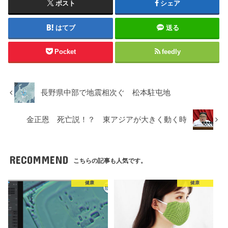
ポスト
シェア
はてブ
送る
Pocket
feedly
長野県中部で地震相次ぐ 松本駐屯地
金正恩 死亡説！？ 東アジアが大きく動く時
RECOMMEND
こちらの記事も人気です。
健康
健康