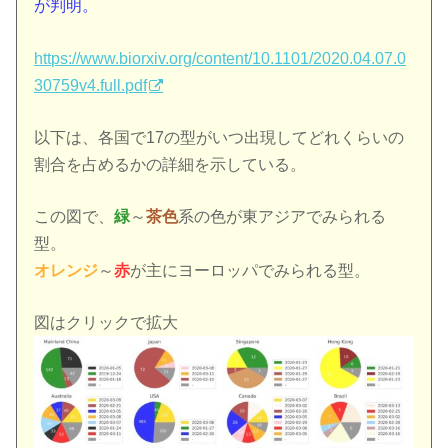
が判明。
https://www.biorxiv.org/content/10.1101/2020.04.07.0
30759v4.full.pdf
以下は、各国で17の型がいつ出現してどれくらいの
割合を占めるかの詳細を示している。
この図で、
緑
～
茶色
系の色が東アジアでみられる
型。
オレンジ
～
赤
が主にヨーロッパでみられる型。
図はクリックで拡大