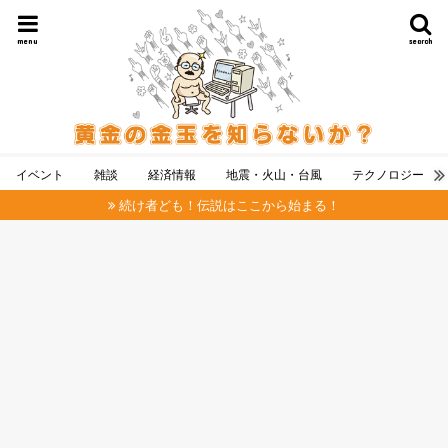
menu
search
イベント
雑談
経済情報
地震・火山・台風
テクノロジー
続け者ども！伝説はここから始まる！