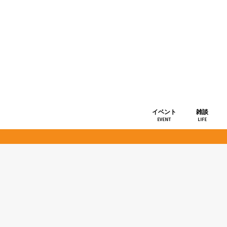
イベント
雑談
EVENT
LIFE
ショップ情
お知らせ