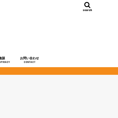
search
陰謀
お問い合わせ
SPIRACY
CONTACT
の歴史
・予言
メディア