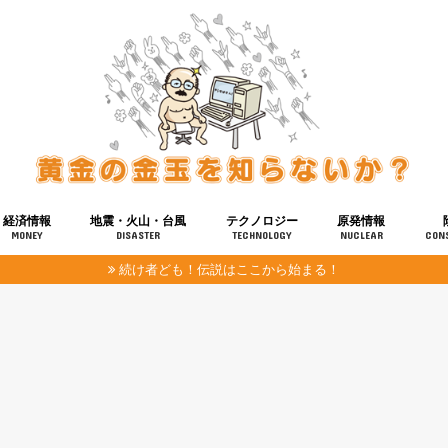
経済情報
地震・火山・台風
テクノロジー
原発情報
MONEY
DISASTER
TECHNOLOGY
NUCLEAR
CON
続け者ども！伝説はここから始まる！
報
健康
宇宙
奴ら
予知
洗脳