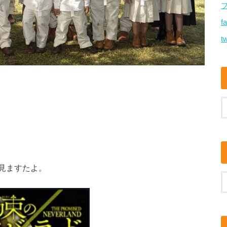
f
tw
見ますたよ。