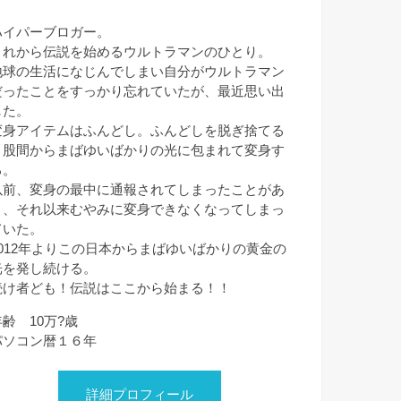
ハイパーブロガー。
これから伝説を始めるウルトラマンのひとり。
地球の生活になじんでしまい自分がウルトラマン
だったことをすっかり忘れていたが、最近思い出
した。
変身アイテムはふんどし。ふんどしを脱ぎ捨てる
と股間からまばゆいばかりの光に包まれて変身す
る。
以前、変身の最中に通報されてしまったことがあ
り、それ以来むやみに変身できなくなってしまっ
ていた。
2012年よりこの日本からまばゆいばかりの黄金の
光を発し続ける。
続け者ども！伝説はここから始まる！！
年齢 10万?歳
パソコン暦１６年
詳細プロフィール