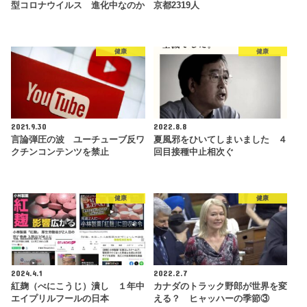
型コロナウイルス 進化中なのか
京都2319人
健康
健康
2021.9.30
2022.8.8
言論弾圧の波 ユーチューブ反ワ
夏風邪をひいてしまいました ４
クチンコンテンツを禁止
回目接種中止相次ぐ
健康
健康
2024.4.1
2022.2.7
紅麹（べにこうじ）潰し １年中
カナダのトラック野郎が世界を変
エイプリルフールの日本
える？ ヒャッハーの季節③