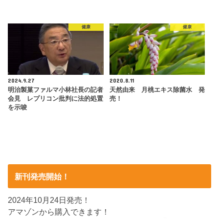
健康
健康
2024.9.27
2020.8.11
明治製菓ファルマ小林社長の記者
天然由来 月桃エキス除菌水 発
会見 レプリコン批判に法的処置
売！
を示唆
新刊発売開始！
2024年10月24日発売！
アマゾンから購入できます！