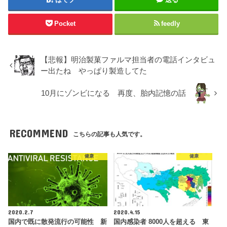
Pocket
feedly
【悲報】明治製菓ファルマ担当者の電話インタビュ
ー出たね やっぱり製造してた
10月にゾンビになる 再度、胎内記憶の話
RECOMMEND
こちらの記事も人気です。
健康
健康
2020.2.7
2020.4.15
国内で既に散発流行の可能性 新
国内感染者 8000人を超える 東