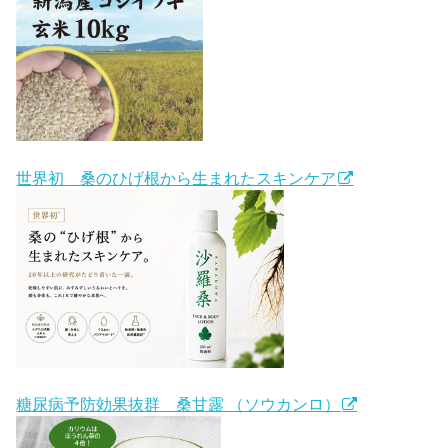
世界初 桑のひげ根から生まれたスキンケア
糖尿病予防効果抜群 桑甘露 （ソウカンロ）