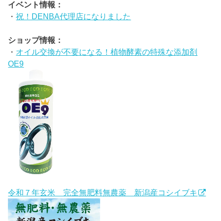
イベント情報：
・
祝！DENBA代理店になりました
ショップ情報：
・
オイル交換が不要になる！植物酵素の特殊な添加剤
OE9
令和７年玄米 完全無肥料無農薬 新潟産コシイブキ