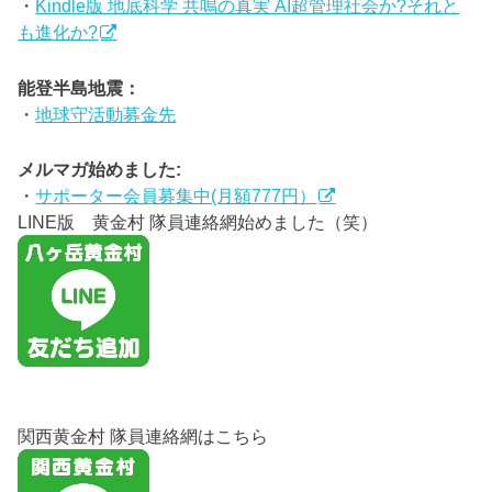
・
Kindle版 地底科学 共鳴の真実 AI超管理社会か?それと
も進化か?
能登半島地震：
・
地球守活動募金先
メルマガ始めました:
・
サポーター会員募集中(月額777円）
LINE版 黄金村 隊員連絡網始めました（笑）
関西黄金村 隊員連絡網はこちら