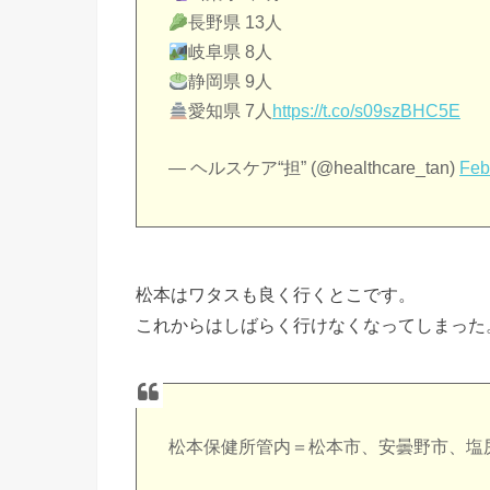
長野県 13人
岐阜県 8人
静岡県 9人
愛知県 7人
https://t.co/s09szBHC5E
— ヘルスケア“担” (@healthcare_tan)
Feb
松本はワタスも良く行くとこです。
これからはしばらく行けなくなってしまった
松本保健所管内＝松本市、安曇野市、塩