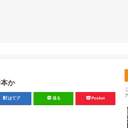
松本か
はてブ
送る
Pocket