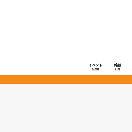
イベント
雑談
EVENT
LIFE
ショップ情
お知らせ