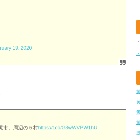
ruary 19, 2020
。
尻市、周辺の５村
https://t.co/G8wWVPW1hU