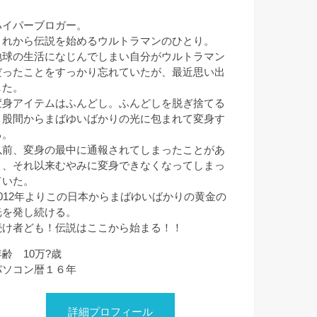
ハイパーブロガー。
これから伝説を始めるウルトラマンのひとり。
地球の生活になじんでしまい自分がウルトラマン
だったことをすっかり忘れていたが、最近思い出
した。
変身アイテムはふんどし。ふんどしを脱ぎ捨てる
と股間からまばゆいばかりの光に包まれて変身す
る。
以前、変身の最中に通報されてしまったことがあ
り、それ以来むやみに変身できなくなってしまっ
ていた。
2012年よりこの日本からまばゆいばかりの黄金の
光を発し続ける。
続け者ども！伝説はここから始まる！！
年齢 10万?歳
パソコン暦１６年
詳細プロフィール