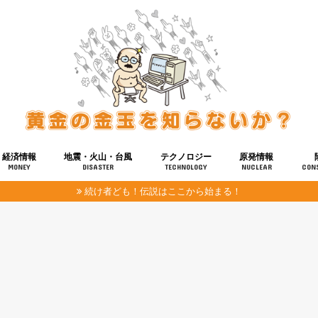
経済情報
地震・火山・台風
テクノロジー
原発情報
MONEY
DISASTER
TECHNOLOGY
NUCLEAR
CON
続け者ども！伝説はここから始まる！
報
健康
宇宙
奴ら
予知
洗脳