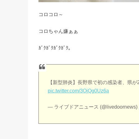
コロコロ～
コロちゃん嫌ぁぁ
ｶﾞｸｶﾞｸｶﾞｸｶﾞｸ。
【新型肺炎】長野県で初の感染者、県が
pic.twitter.com/3OjQg0Uz6a
— ライブドアニュース (@livedoornews)