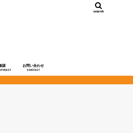
search
陰謀
お問い合わせ
SPIRACY
CONTACT
の歴史
・予言
メディア