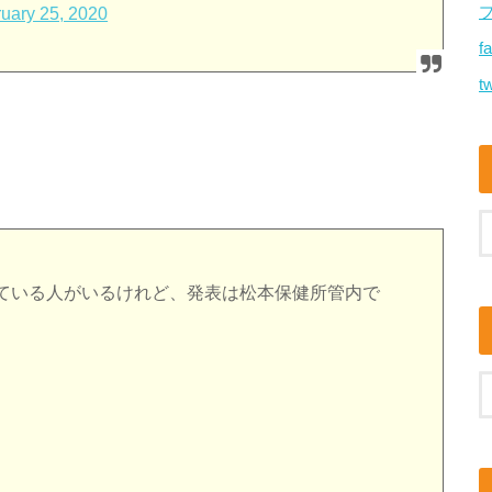
uary 25, 2020
f
tw
ている人がいるけれど、発表は松本保健所管内で