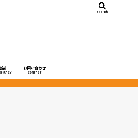
search
陰謀
お問い合わせ
SPIRACY
CONTACT
の歴史
・予言
メディア