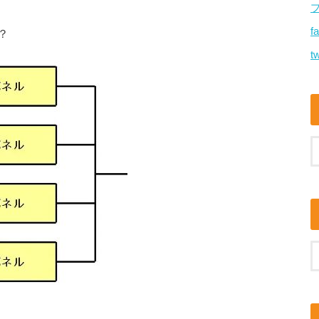
f
？
tw