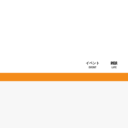
イベント
雑談
EVENT
LIFE
ショップ情
お知らせ