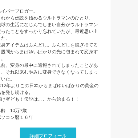
ハイパーブロガー。
これから伝説を始めるウルトラマンのひとり。
地球の生活になじんでしまい自分がウルトラマン
だったことをすっかり忘れていたが、最近思い出
した。
変身アイテムはふんどし。ふんどしを脱ぎ捨てる
と股間からまばゆいばかりの光に包まれて変身す
る。
以前、変身の最中に通報されてしまったことがあ
り、それ以来むやみに変身できなくなってしまっ
ていた。
2012年よりこの日本からまばゆいばかりの黄金の
光を発し続ける。
続け者ども！伝説はここから始まる！！
年齢 10万?歳
パソコン暦１６年
詳細プロフィール