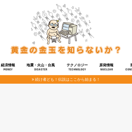
経済情報
地震・火山・台風
テクノロジー
原発情報
MONEY
DISASTER
TECHNOLOGY
NUCLEAR
CON
続け者ども！伝説はここから始まる！
報
健康
宇宙
奴ら
予知
洗脳