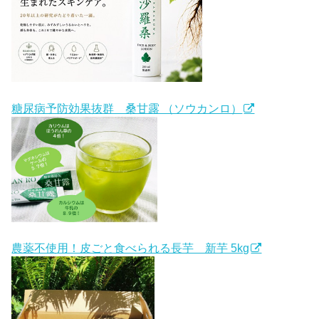
糖尿病予防効果抜群 桑甘露 （ソウカンロ）
農薬不使用！皮ごと食べられる長芋 新芋 5kg