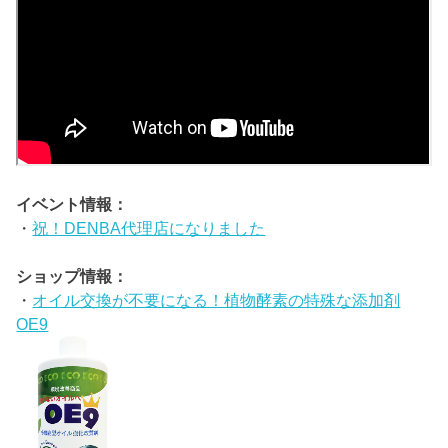
イベント情報：
・
祝！DENBA代理店になりました
ショップ情報：
・
オイル交換が不要になる！植物酵素の特殊な添加剤
OE9