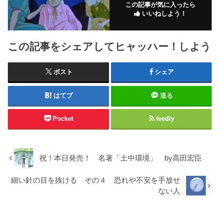
この記事が気に入ったら
いいねしよう！
この記事をシェアしてヒャッハー！しよう
ポスト
シェア
はてブ
送る
Pocket
feedly
祝！本日発売！ 名著「土中環境」 by高田宏臣
細い針の目を抜ける その４ 恐れや不安を手放せ
ない人