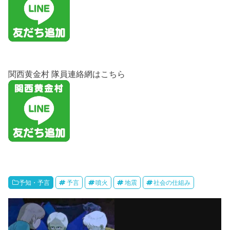
関西黄金村 隊員連絡網はこちら
予知・予言
予言
噴火
地震
社会の仕組み