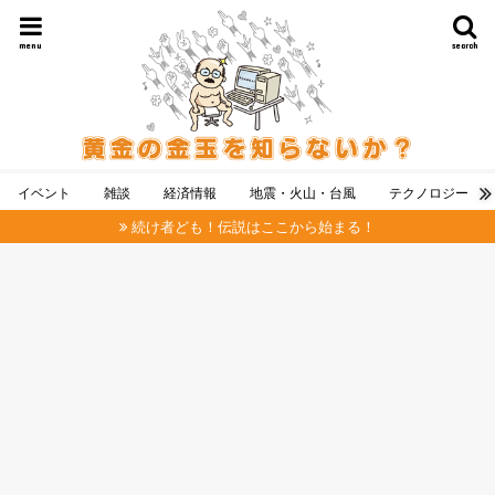
menu
search
イベント
雑談
経済情報
地震・火山・台風
テクノロジー
続け者ども！伝説はここから始まる！