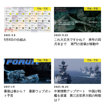
予知・予言
予知・予言
2023.9.8
2020.11.25
9月8日の仕組み
これ大丈夫ですかね？ 来年の四
月末まで 将門の首塚が移動中
予知・予言
予知・予言
2017.1.11
2023.10.25
暴落は春から？ 最新ウェブボッ
中東情勢アップデート 中国が戦
ト予言
艦を派遣 第三次世界大戦の時期
は？