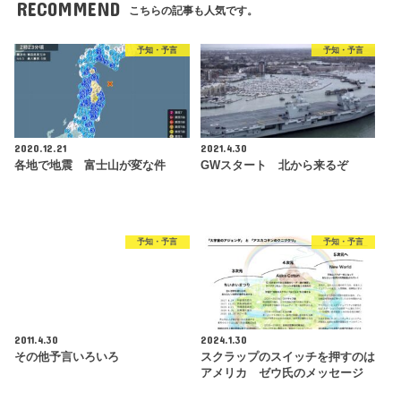
RECOMMEND
こちらの記事も人気です。
予知・予言
予知・予言
2020.12.21
2021.4.30
各地で地震 富士山が変な件
GWスタート 北から来るぞ
予知・予言
予知・予言
2011.4.30
2024.1.30
その他予言いろいろ
スクラップのスイッチを押すのは
アメリカ ゼウ氏のメッセージ