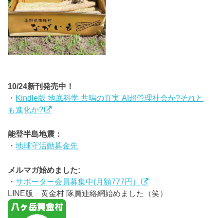
10/24新刊発売中！
・
Kindle版 地底科学 共鳴の真実 AI超管理社会か?それと
も進化か?
能登半島地震：
・
地球守活動募金先
メルマガ始めました:
・
サポーター会員募集中(月額777円）
LINE版 黄金村 隊員連絡網始めました（笑）