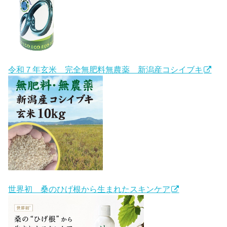
令和７年玄米 完全無肥料無農薬 新潟産コシイブキ
世界初 桑のひげ根から生まれたスキンケア