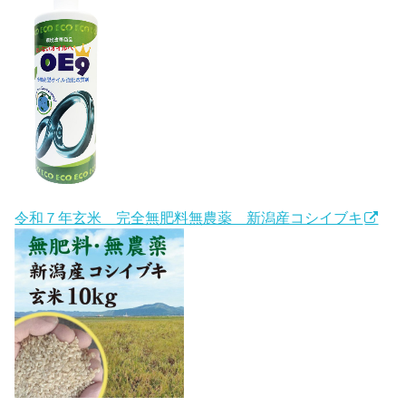
令和７年玄米 完全無肥料無農薬 新潟産コシイブキ