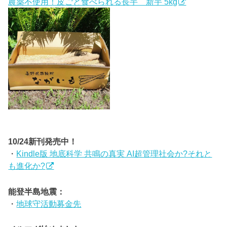
農薬不使用！皮ごと食べられる長芋 新芋 5kg
10/24新刊発売中！
・
Kindle版 地底科学 共鳴の真実 AI超管理社会か?それと
も進化か?
能登半島地震：
・
地球守活動募金先