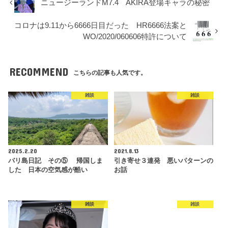
ニュージーランドM7.4 AKIRA登場キャラの秘密
コロナは9.11から6666日目だった HR6666法案と
WO/2020/060606特許について
RECOMMEND
こちらの記事も人気です。
雑談
雑談
2025.2.20
2021.8.13
バリ島日記 その⑤ 帰国しま
引き寄せ３連発 悪いパターンの
した 日本の空気感が酷い
お話
雑談
雑談