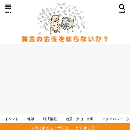
menu
search
イベント
雑談
経済情報
地震・火山・台風
テクノロジー
続け者ども！伝説はここから始まる！