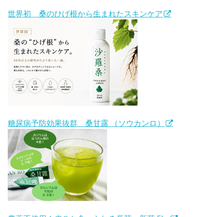
世界初 桑のひげ根から生まれたスキンケア
糖尿病予防効果抜群 桑甘露 （ソウカンロ）