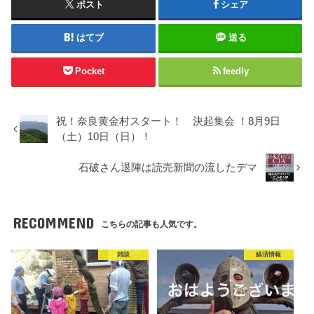
ポスト
シェア
はてブ
送る
Pocket
feedly
祝！奈良黄金村スタート！ 決起集会 ！8月9日
（土）10日（日）！
石破さん退陣は読売新聞の流したデマ
RECOMMEND
こちらの記事も人気です。
雑談
経済情報