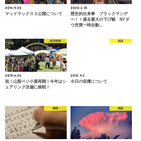
2014.9.20
2020.3.10
マッドマックス３公開について
歴史的出来事 ブラックマンデ
ー！！過去最大の下げ幅 NYダ
ウ売買一時自動…
経済情報
雑談
2019.4.26
2012.9.3
祝！山梨ベジ小屋再開！今年はシ
今日の収穫について
ェアリング店舗に挑戦！
雑談
雑談