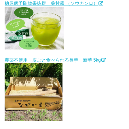
糖尿病予防効果抜群 桑甘露 （ソウカンロ）
農薬不使用！皮ごと食べられる長芋 新芋 5kg