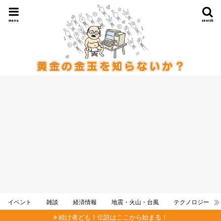
menu
search
イベント
雑談
経済情報
地震・火山・台風
テクノロジー
続け者ども！伝説はここから始まる！