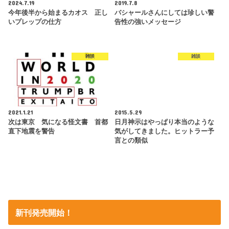
2024.7.19
2019.7.8
今年後半から始まるカオス 正し
バシャールさんにしては珍しい警
いプレップの仕方
告性の強いメッセージ
雑談
雑談
2021.1.21
2015.5.29
次は東京 気になる怪文書 首都
日月神示はやっぱり本当のような
直下地震を警告
気がしてきました。ヒットラー予
言との類似
新刊発売開始！