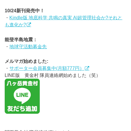
10/24新刊発売中！
・
Kindle版 地底科学 共鳴の真実 AI超管理社会か?それと
も進化か?
能登半島地震：
・
地球守活動募金先
メルマガ始めました:
・
サポーター会員募集中(月額777円）
LINE版 黄金村 隊員連絡網始めました（笑）