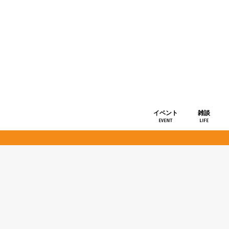
イベント
雑談
EVENT
LIFE
ショップ情
お知らせ