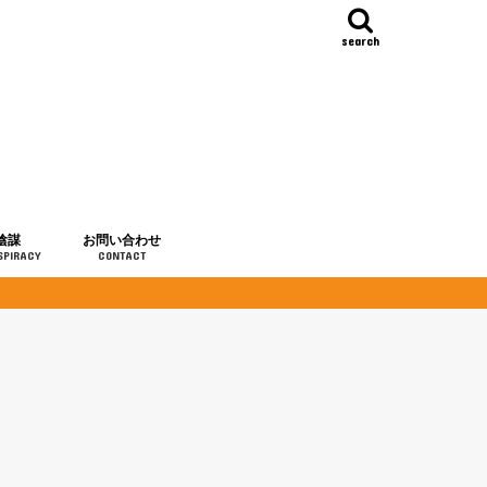
search
陰謀
お問い合わせ
SPIRACY
CONTACT
の歴史
・予言
メディア