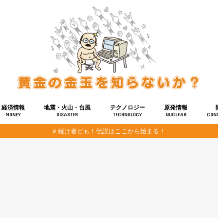
経済情報
地震・火山・台風
テクノロジー
原発情報
MONEY
DISASTER
TECHNOLOGY
NUCLEAR
CON
続け者ども！伝説はここから始まる！
報
健康
宇宙
奴ら
予知
洗脳