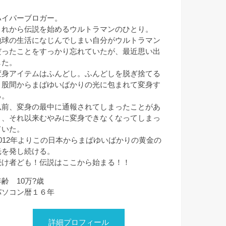
ハイパーブロガー。
これから伝説を始めるウルトラマンのひとり。
地球の生活になじんでしまい自分がウルトラマン
だったことをすっかり忘れていたが、最近思い出
した。
変身アイテムはふんどし。ふんどしを脱ぎ捨てる
と股間からまばゆいばかりの光に包まれて変身す
る。
以前、変身の最中に通報されてしまったことがあ
り、それ以来むやみに変身できなくなってしまっ
ていた。
2012年よりこの日本からまばゆいばかりの黄金の
光を発し続ける。
続け者ども！伝説はここから始まる！！
年齢 10万?歳
パソコン暦１６年
詳細プロフィール