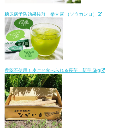
糖尿病予防効果抜群 桑甘露 （ソウカンロ）
農薬不使用！皮ごと食べられる長芋 新芋 5kg