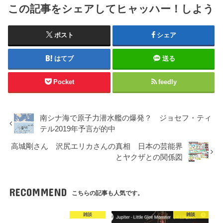
この記事をシェアしてヒャッハー！しよう
ポスト
シェア
はてブ
送る
Pocket
feedly
南シナ海で原子力潜水艦の爆発？ ジョセフ・ティ
テル2019年予言が的中
高城剛さん 沢尻エリカさんの真相 日本の芸能界
とヤクザとの関係図
RECOMMEND
こちらの記事も人気です。
雑談
雑談