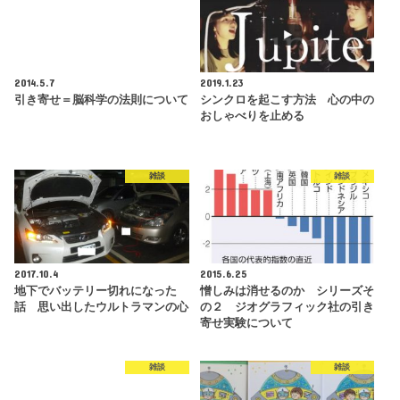
2014.5.7
2019.1.23
引き寄せ＝脳科学の法則について
シンクロを起こす方法 心の中の
おしゃべりを止める
雑談
雑談
2017.10.4
2015.6.25
地下でバッテリー切れになった
憎しみは消せるのか シリーズそ
話 思い出したウルトラマンの心
の２ ジオグラフィック社の引き
寄せ実験について
雑談
雑談