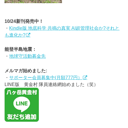
10/24新刊発売中！
・
Kindle版 地底科学 共鳴の真実 AI超管理社会か?それと
も進化か?
能登半島地震：
・
地球守活動募金先
メルマガ始めました:
・
サポーター会員募集中(月額777円）
LINE版 黄金村 隊員連絡網始めました（笑）