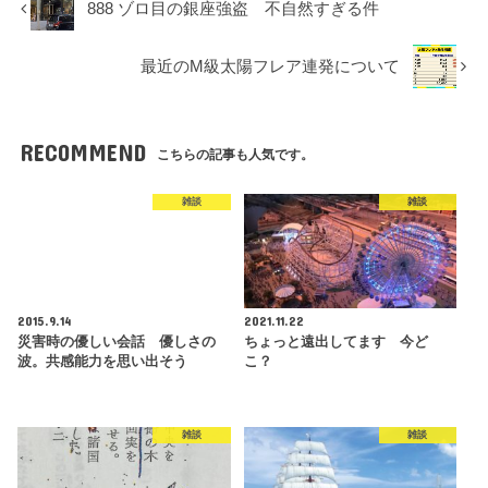
888 ゾロ目の銀座強盗 不自然すぎる件
最近のM級太陽フレア連発について
RECOMMEND
こちらの記事も人気です。
雑談
雑談
2015.9.14
2021.11.22
災害時の優しい会話 優しさの
ちょっと遠出してます 今ど
波。共感能力を思い出そう
こ？
雑談
雑談