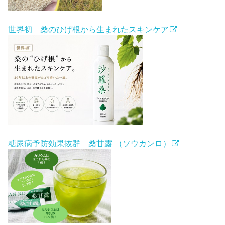
世界初 桑のひげ根から生まれたスキンケア
糖尿病予防効果抜群 桑甘露 （ソウカンロ）