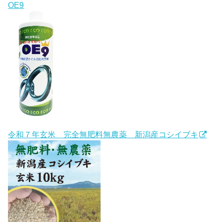
OE9
令和７年玄米 完全無肥料無農薬 新潟産コシイブキ