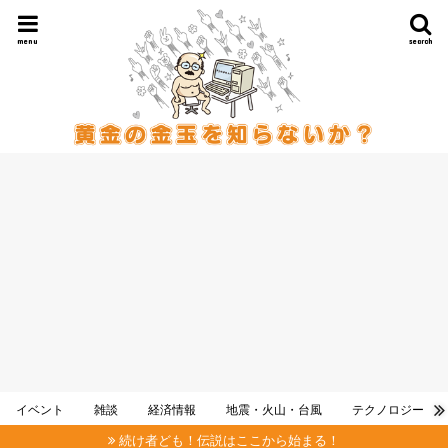
menu
search
イベント
雑談
経済情報
地震・火山・台風
テクノロジー
続け者ども！伝説はここから始まる！