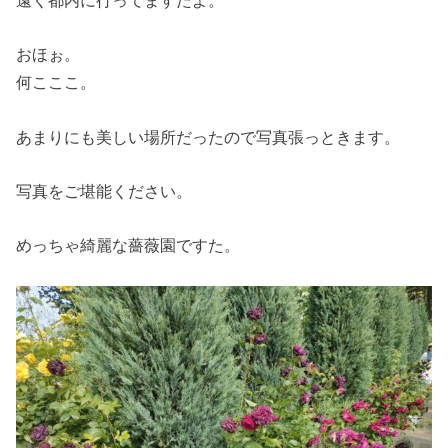
遠く都内に行ってますたよ。
おほぉ。
何こここ。
あまりにも美しい場所だったので写真張っときます。
写真をご堪能ください。
めっちゃ綺麗な薔薇園ですた。