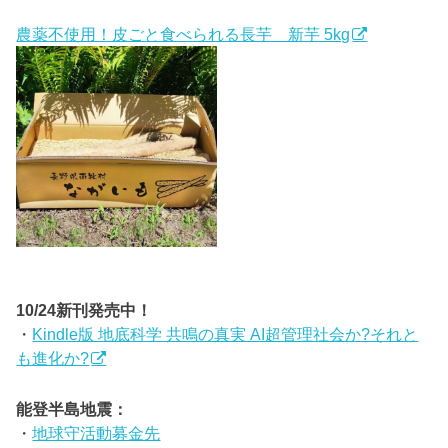
農薬不使用！皮ごと食べられる長芋 新芋 5kg
10/24新刊発売中！
・
Kindle版 地底科学 共鳴の真実 AI超管理社会か?それと
も進化か?
能登半島地震：
・
地球守活動募金先