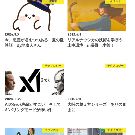
波動学
イベント
2024.9.3
2021.4.9
今、悪霊が増えつつある 夏の怪
リアルナウシカの技術を学ぼう
談話 By地底人さん
土中環境 in長野 木曽！
テクノロジー
テクノロジー
2025.2.27
2011.9.11
AIのGrok先輩がすごい そして
大峠の越え方シリーズ ありのま
ギバリングモードが怖い件
まに
テクノロジー
テクノロジー