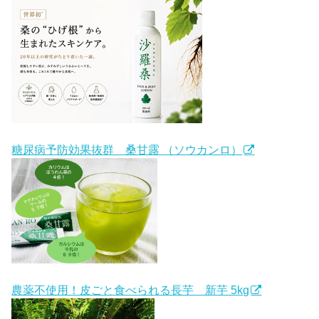
糖尿病予防効果抜群 桑甘露 （ソウカンロ）
農薬不使用！皮ごと食べられる長芋 新芋 5kg