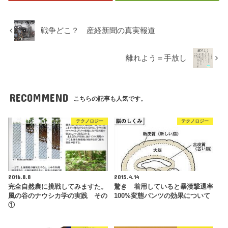
戦争どこ？ 産経新聞の真実報道
離れよう＝手放し
RECOMMEND
こちらの記事も人気です。
テクノロジー
テクノロジー
2016.8.8
2015.4.14
完全自然農に挑戦してみますた。
驚き 着用していると暴漢撃退率
風の谷のナウシカ学の実践 その
100%変態パンツの効果について
①