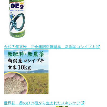
令和７年玄米 完全無肥料無農薬 新潟産コシイブキ
世界初 桑のひげ根から生まれたスキンケア