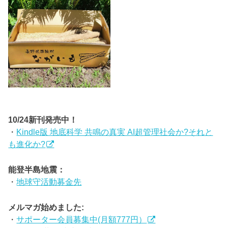
10/24新刊発売中！
・
Kindle版 地底科学 共鳴の真実 AI超管理社会か?それと
も進化か?
能登半島地震：
・
地球守活動募金先
メルマガ始めました:
・
サポーター会員募集中(月額777円）