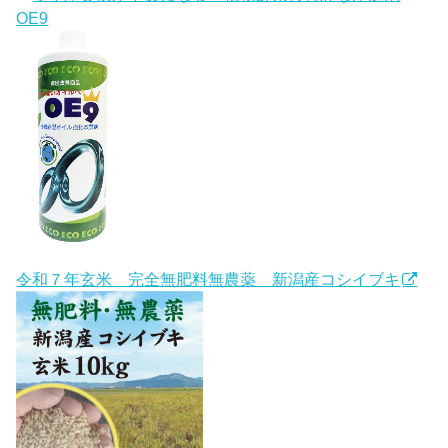
OE9
令和７年玄米 完全無肥料無農薬 新潟産コシイブキ