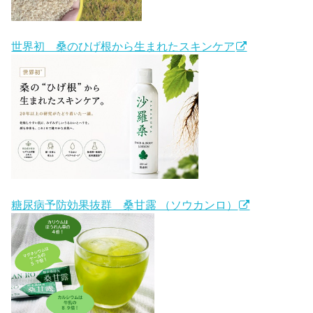
世界初 桑のひげ根から生まれたスキンケア
糖尿病予防効果抜群 桑甘露 （ソウカンロ）