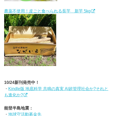
農薬不使用！皮ごと食べられる長芋 新芋 5kg
10/24新刊発売中！
・
Kindle版 地底科学 共鳴の真実 AI超管理社会か?それと
も進化か?
能登半島地震：
・
地球守活動募金先