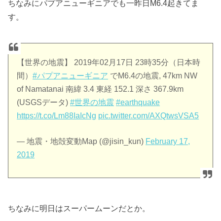
ちなみにパプアニューギニアでも一昨日M6.4起きてま
す。
【世界の地震】 2019年02月17日 23時35分（日本時
間）
#パプアニューギニア
でM6.4の地震, 47km NW
of Namatanai 南緯 3.4 東経 152.1 深さ 367.9km
(USGSデータ)
#世界の地震
#earthquake
https://t.co/Lm88IaIcNg
pic.twitter.com/AXQtwsVSA5
— 地震・地殻変動Map (@jisin_kun)
February 17,
2019
ちなみに明日はスーパームーンだとか。