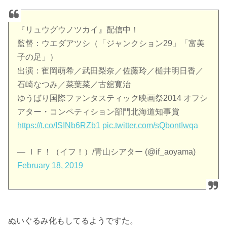
『リュウグウノツカイ』配信中！
監督：ウエダアツシ（「ジャンクション29」「富美
子の足」）
出演：寉岡萌希／武田梨奈／佐藤玲／樋井明日香／
石崎なつみ／菜葉菜／古舘寛治
ゆうばり国際ファンタスティック映画祭2014 オフシ
アター・コンペティション部門北海道知事賞
https://t.co/ISINb6RZb1
pic.twitter.com/sQbontIwqa
— ＩＦ！（イフ！）/青山シアター (@if_aoyama)
February 18, 2019
ぬいぐるみ化もしてるようですた。