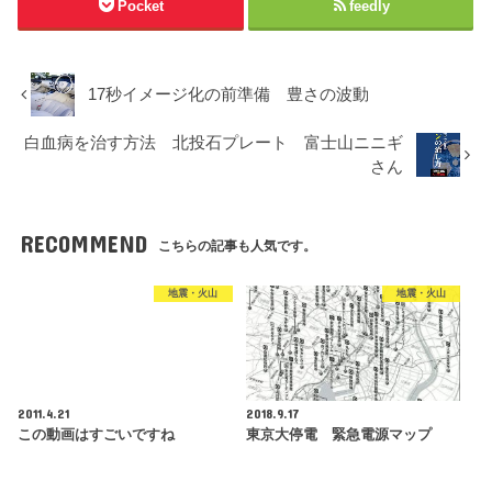
Pocket
feedly
17秒イメージ化の前準備 豊さの波動
白血病を治す方法 北投石プレート 富士山ニニギ
さん
RECOMMEND
こちらの記事も人気です。
地震・火山
地震・火山
2011.4.21
2018.9.17
この動画はすごいですね
東京大停電 緊急電源マップ