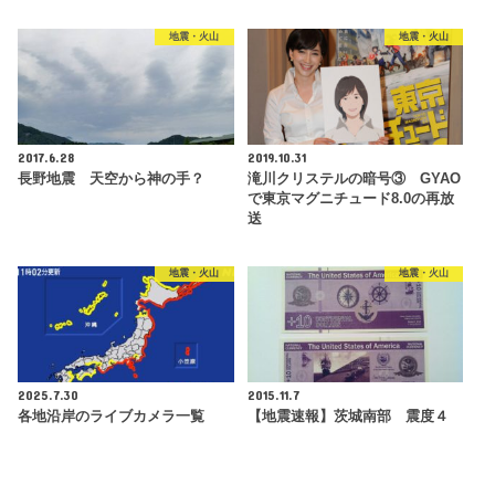
地震・火山
地震・火山
2017.6.28
2019.10.31
長野地震 天空から神の手？
滝川クリステルの暗号③ GYAO
で東京マグニチュード8.0の再放
送
地震・火山
地震・火山
2025.7.30
2015.11.7
各地沿岸のライブカメラ一覧
【地震速報】茨城南部 震度４