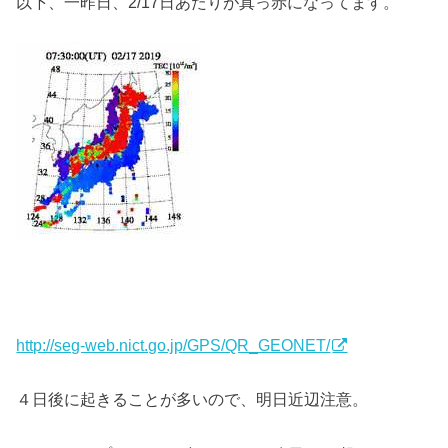
以下、一昨日、2/17日あたりが真っ赤になってます。
http://seg-web.nict.go.jp/GPS/QR_GEONET/
４日後に起きることが多いので、明日近辺注意。