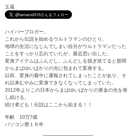
玉蔵
ハイパーブロガー。
これから伝説を始めるウルトラマンのひとり。
地球の生活になじんでしまい自分がウルトラマンだった
ことをすっかり忘れていたが、最近思い出した。
変身アイテムはふんどし。ふんどしを脱ぎ捨てると股間
からまばゆいばかりの光に包まれて変身する。
以前、変身の最中に通報されてしまったことがあり、そ
れ以来むやみに変身できなくなってしまっていた。
2012年よりこの日本からまばゆいばかりの黄金の光を発
し続ける。
続け者ども！伝説はここから始まる！！
年齢 10万?歳
パソコン暦１６年